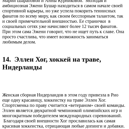
Марии Шараповой и Анны Курниковой. Молодая и
амбициозная Эжени Бушар находиться в самом начале своей
спортивной карьеры, но уже успела покорить теннисных
фанатов по всему миру, как своим бесспорным талантом, так
и своей примечательной внешностью. Ее странички в
социальных сетях уже начисляют более 12 тысяч фанатов.
При этом сама Эжени говорит, что не ищет путь к славе. Она
просто счастлива, что имеет возможность заниматься
любимым делом.
14. Эллен Хог, хоккей на траве,
Нидерланды
Женская сборная Нидерландов в этом году привезла в Рио
еще одну красавицу, хоккеистку на траве Эллен Хог.
Спортсменка по праву считается «ветераном» своей команды.
Эллен является двукратной чемпионкой олимпийских игр и
многократным победителем международных соревнований.
Благодаря своей внешности Хог прославилась как самая
красивая хоккеистка, отрицающая любые допинги и добавки.