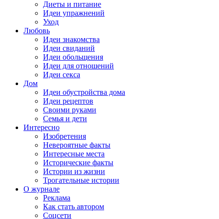
Диеты и питание
Идеи упражнений
Уход
Любовь
Идеи знакомства
Идеи свиданий
Идеи обольщения
Идеи для отношений
Идеи секса
Дом
Идеи обустройства дома
Идеи рецептов
Своими руками
Семья и дети
Интересно
Изобретения
Невероятные факты
Интересные места
Исторические факты
Истории из жизни
Трогательные истории
О журнале
Реклама
Как стать автором
Соцсети