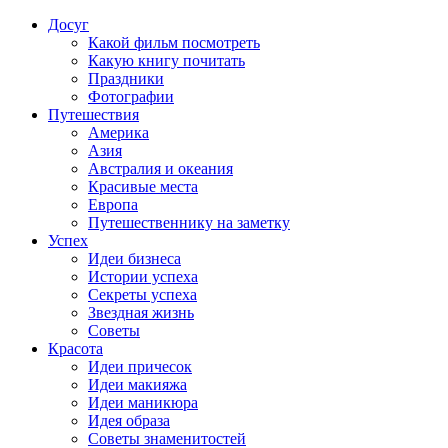
Досуг
Какой фильм посмотреть
Какую книгу почитать
Праздники
Фотографии
Путешествия
Америка
Азия
Австралия и океания
Красивые места
Европа
Путешественнику на заметку
Успех
Идеи бизнеса
Истории успеха
Секреты успеха
Звездная жизнь
Советы
Красота
Идеи причесок
Идеи макияжа
Идеи маникюра
Идея образа
Советы знаменитостей