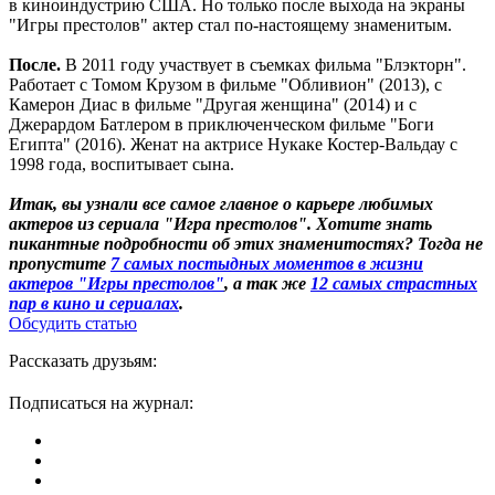
в киноиндустрию США. Но только после выхода на экраны
"Игры престолов" актер стал по-настоящему знаменитым.
После.
В 2011 году участвует в съемках фильма "Блэкторн".
Работает с Томом Крузом в фильме "Обливион" (2013), с
Камерон Диас в фильме "Другая женщина" (2014) и с
Джерардом Батлером в приключенческом фильме "Боги
Египта" (2016). Женат на актрисе Нукаке Костер-Вальдау с
1998 года, воспитывает сына.
Итак, вы узнали все самое главное о карьере любимых
актеров из сериала "Игра престолов". Хотите знать
пикантные подробности об этих знаменитостях? Тогда не
пропустите
7 самых постыдных моментов в жизни
актеров "Игры престолов"
, а так же
12 самых страстных
пар в кино и сериалах
.
Обсудить статью
Рассказать друзьям:
Подписаться на журнал: