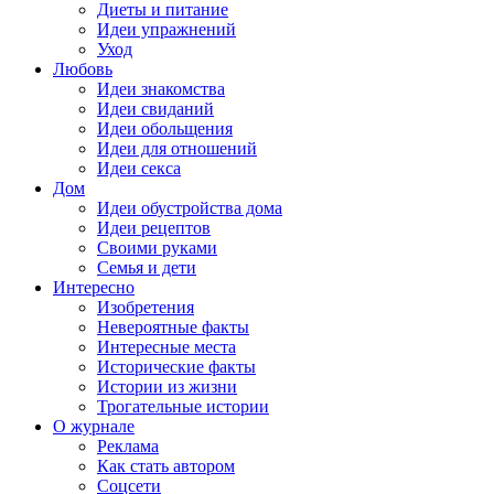
Диеты и питание
Идеи упражнений
Уход
Любовь
Идеи знакомства
Идеи свиданий
Идеи обольщения
Идеи для отношений
Идеи секса
Дом
Идеи обустройства дома
Идеи рецептов
Своими руками
Семья и дети
Интересно
Изобретения
Невероятные факты
Интересные места
Исторические факты
Истории из жизни
Трогательные истории
О журнале
Реклама
Как стать автором
Соцсети