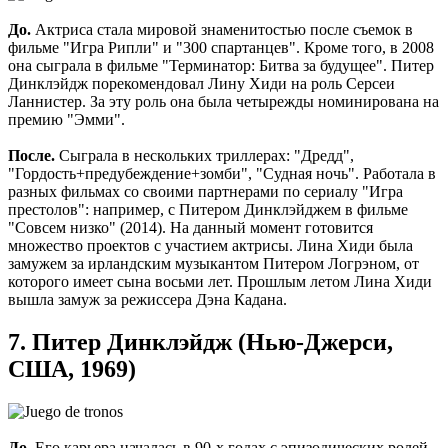
До.
Актриса стала мировой знаменитостью после съемок в
фильме "Игра Рипли" и "300 спартанцев". Кроме того, в 2008
она сыграла в фильме "Терминатор: Битва за будущее". Питер
Динклэйдж порекомендовал Лину Хиди на роль Серсеи
Ланнистер. За эту роль она была четырежды номинирована на
премию "Эмми".
После.
Сыграла в нескольких триллерах: "Дредд",
"Гордость+предубеждение+зомби", "Судная ночь". Работала в
разных фильмах со своими партнерами по сериалу "Игра
престолов": например, с Питером Динклэйджем в фильме
"Совсем низко" (2014). На данный момент готовится
множество проектов с участием актрисы. Лина Хиди была
замужем за ирландским музыкантом Питером Логрэном, от
которого имеет сына восьми лет. Прошлым летом Лина Хиди
вышла замуж за режиссера Дэна Кадана.
7. Питер Динклэйдж (Нью-Джерси,
США, 1969)
До.
Его карьера началась в 90-х годах с эпизодических ролей.