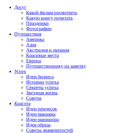
Досуг
Какой фильм посмотреть
Какую книгу почитать
Праздники
Фотографии
Путешествия
Америка
Азия
Австралия и океания
Красивые места
Европа
Путешественнику на заметку
Успех
Идеи бизнеса
Истории успеха
Секреты успеха
Звездная жизнь
Советы
Красота
Идеи причесок
Идеи макияжа
Идеи маникюра
Идея образа
Советы знаменитостей