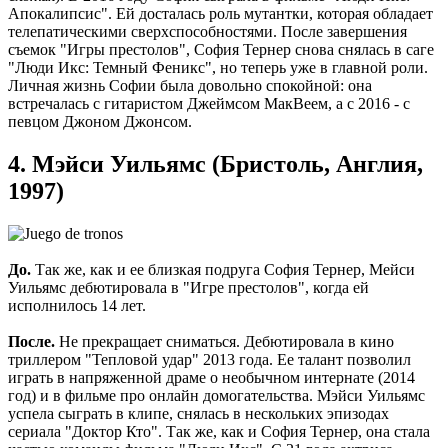
Апокалипсис". Ей досталась роль мутантки, которая обладает
телепатическими сверхспособностями. После завершения
съемок "Игры престолов", София Тернер снова снялась в саге
"Люди Икс: Темный Феникс", но теперь уже в главной роли.
Личная жизнь Софии была довольно спокойной: она
встречалась с гитаристом Джеймсом МакВеем, а с 2016 - с
певцом Джоном Джонсом.
4. Мэйси Уильямс (Бристоль, Англия,
1997)
До.
Так же, как и ее близкая подруга София Тернер, Мейси
Уильямс дебютировала в "Игре престолов", когда ей
исполнилось 14 лет.
После.
Не прекращает сниматься. Дебютировала в кино
триллером "Тепловой удар" 2013 года. Ее талант позволил
играть в напряженной драме о необычном интернате (2014
год) и в фильме про онлайн домогательства. Мэйси Уильямс
успела сыграть в клипе, снялась в нескольких эпизодах
сериала "Доктор Кто". Так же, как и София Тернер, она стала