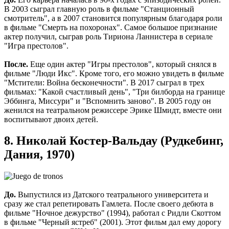
В 2003 сыграл главную роль в фильме "Станционный
смотритель", а в 2007 становится популярным благодаря роли
в фильме "Смерть на похоронах". Самое большое признание
актер получил, сыграв роль Тириона Ланнистера в сериале
"Игра престолов".
После.
Еще один актер "Игры престолов", который снялся в
фильме "Люди Икс". Кроме того, его можно увидеть в фильме
"Мстители: Война бесконечности". В 2017 сыграл в трех
фильмах: "Какой счастливый день", "Три билборда на границе
Эббинга, Миссури" и "Вспомнить заново". В 2005 году он
женился на театральном режиссере Эрике Шмидт, вместе они
воспитывают двоих детей.
8. Николай Костер-Вальдау (Рудкебинг,
Дания, 1970)
До.
Выпустился из Датского театрального университета и
сразу же стал репетировать Гамлета. После своего дебюта в
фильме "Ночное дежурство" (1994), работал с Ридли Скоттом
в фильме "Черный ястреб" (2001). Этот фильм дал ему дорогу