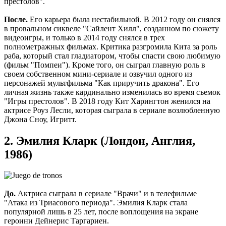
престолов".
После.
Его карьера была нестабильной. В 2012 году он снялся
в провальном сиквеле "Сайлент Хилл", созданном по сюжету
видеоигры, и только в 2014 году снялся в трех
полнометражных фильмах. Критика разгромила Кита за роль
раба, который стал гладиатором, чтобы спасти свою любимую
(фильм "Помпеи"). Кроме того, он сыграл главную роль в
своем собственном мини-сериале и озвучил одного из
персонажей мультфильма "Как приручить дракона". Его
личная жизнь также кардинально изменилась во время съемок
"Игры престолов". В 2018 году Кит Харингтон женился на
актрисе Роуз Лесли, которая сыграла в сериале возлюбленную
Джона Сноу, Игритт.
2. Эмилия Кларк (Лондон, Англия,
1986)
До.
Актриса сыграла в сериале "Врачи" и в телефильме
"Атака из Триасового периода". Эмилия Кларк стала
популярной лишь в 25 лет, после воплощения на экране
героини Дейнерис Таргариен.