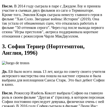
После.
В 2014 году сыграла в паре с Джудом Лоу и приняла
участие в съемках двух фильмов из саги о Терминаторе.
Кроме того, Эмилия Кларк сыграла невесту главного героя в
фильме "Хан Соло. Звездные войны: Истории" (2019). Она
так устала от обнаженных сцен, что отказалась работать в
фильме "50 оттенков серого". Через год после выхода первого
сезона "Игры престолов", актриса поддерживала короткие
отношения с режиссером Чарли МакДауэллом.
3. София Тернер (Нортгемптон,
Англия, 1996)
До.
Ей было всего лишь 13 лет, когда по совету своего учителя
актерского мастерства она пошла на кастинг сериала и была
выбрана для воплощения Сансы Старк. Это был дебют Софии
в кино.
После.
Режиссер Изабель Коксет выбрала Софию на главную
роль в своем фильме "Другая я" (триллер, в котором персонаж
Софии постоянно преследует девушка, физически очень с ней
схожая). В 2016 году София сыграла в фильме "Люди Икс: