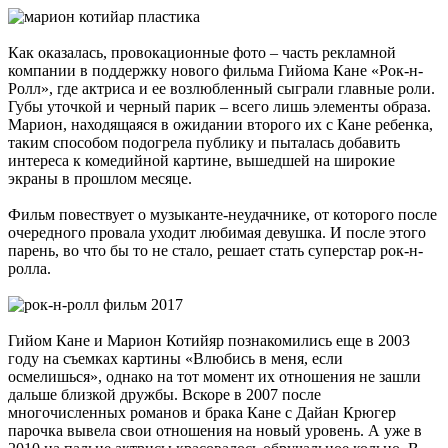
Как оказалась, провокационные фото – часть рекламной
компании в поддержку нового фильма Гийома Кане «Рок-н-
Ролл», где актриса и ее возлюбленный сыграли главные роли.
Губы уточкой и черный парик – всего лишь элементы образа.
Марион, находящаяся в ожидании второго их с Кане ребенка,
таким способом подогрела публику и пыталась добавить
интереса к комедийной картине, вышедшей на широкие
экраны в прошлом месяце.
Фильм повествует о музыканте-неудачнике, от которого после
очередного провала уходит любимая девушка. И после этого
парень, во что бы то не стало, решает стать суперстар рок-н-
ролла.
Гийом Кане и Марион Котийяр познакомились еще в 2003
году на съемках картины «Влюбись в меня, если
осмелишься», однако на тот момент их отношения не зашли
дальше близкой дружбы. Вскоре в 2007 после
многочисленных романов и брака Кане с Дайан Крюгер
парочка вывела свои отношения на новый уровень. А уже в