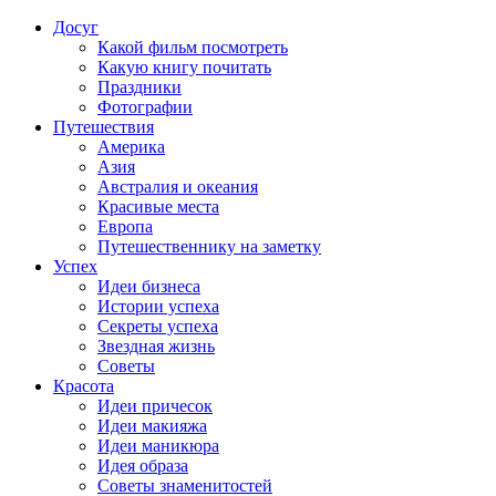
Досуг
Какой фильм посмотреть
Какую книгу почитать
Праздники
Фотографии
Путешествия
Америка
Азия
Австралия и океания
Красивые места
Европа
Путешественнику на заметку
Успех
Идеи бизнеса
Истории успеха
Секреты успеха
Звездная жизнь
Советы
Красота
Идеи причесок
Идеи макияжа
Идеи маникюра
Идея образа
Советы знаменитостей