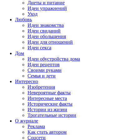
Диеты и питание
Идеи упражнений
Уход
Любовь
Идеи знакомства
Идеи свиданий
Идеи обольщения
Идеи для отношений
Идеи секса
Дом
Идеи обустройства дома
Идеи рецептов
Своими руками
Семья и дети
Интересно
Изобретения
Невероятные факты
Интересные места
Исторические факты
Истории из жизни
Трогательные истории
О журнале
Реклама
Как стать автором
Соцсети