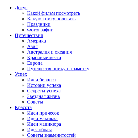
Досуг
Какой фильм посмотреть
Какую книгу почитать
Праздники
Фотографии
Путешествия
Америка
Азия
Австралия и океания
Красивые места
Европа
Путешественнику на заметку
Успех
Идеи бизнеса
Истории успеха
Секреты успеха
Звездная жизнь
Советы
Красота
Идеи причесок
Идеи макияжа
Идеи маникюра
Идея образа
Советы знаменитостей