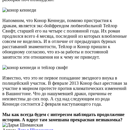
Напомним, что Конор Кеннеди, помимо пристрастия к
дракам, является экс-бойфрендом любвеобильной Тейлор
Свифт, старшей его на четыре с половиной года. Их роман
продлился всего 4 месяца, последний из которых влюбленные
совсем не виделись. И в отличие от предыдущих бурных
расставаний знаменитости, Тейлор и Конор пришли к
обоюдному согласию, что из-за работы и постоянной
занятости эти отношения ни к чему не приведут.
Известно, что это не первое попадание звездного внука в
полицейский участок. В феврале 2013 Конор был арестован за
участие в мирном протесте против климатических изменений
в Вашингтоне. Что до нашумевшей драки, причины ее
неизвестны до сих пор. А суд над следующим из рода
Кеннеди состоится 2 февраля наступающего года.
Мы как всегда будем с интересом наблюдать продолжение
истории. А вдруг там замешана прекрасная незнакомка?