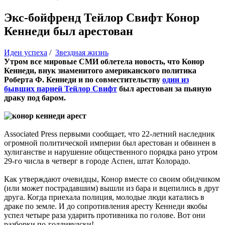
Экс-бойфренд Тейлор Свифт Конор
Кеннеди был арестован
Идеи успеха
/
Звездная жизнь
Утром все мировые СМИ облетела новость, что Конор
Кеннеди, внук знаменитого американского политика
Роберта Ф. Кеннеди и по совместительству
один из
бывших парней Тейлор Свифт
был арестован за пьяную
драку под баром.
Associated Press первыми сообщает, что 22-летний наследник
огромной политической империи был арестован и обвинен в
хулиганстве и нарушение общественного порядка рано утром
29-го числа в четверг в городе Аспен, штат Колорадо.
Как утверждают очевидцы, Конор вместе со своим обидчиком
(или может пострадавшим) вышли из бара и вцепились в друг
друга. Когда приехала полиция, молодые люди катались в
драке по земле. И до сопротивления аресту Кеннеди якобы
успел четыре раза ударить противника по голове. Вот они
разборки по-голливудски!