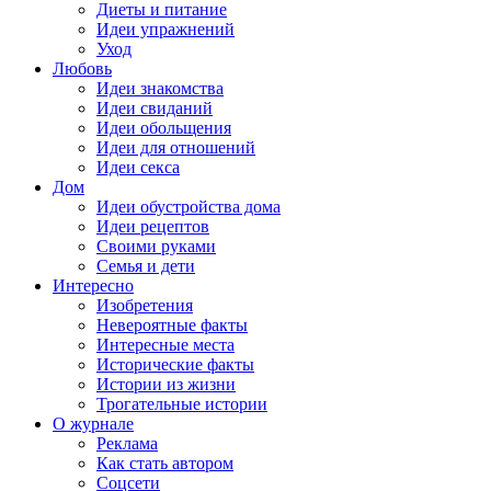
Диеты и питание
Идеи упражнений
Уход
Любовь
Идеи знакомства
Идеи свиданий
Идеи обольщения
Идеи для отношений
Идеи секса
Дом
Идеи обустройства дома
Идеи рецептов
Своими руками
Семья и дети
Интересно
Изобретения
Невероятные факты
Интересные места
Исторические факты
Истории из жизни
Трогательные истории
О журнале
Реклама
Как стать автором
Соцсети