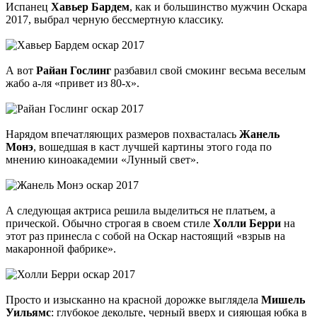
Испанец
Хавьер Бардем
, как и большинство мужчин Оскара
2017, выбрал черную бессмертную классику.
А вот
Райан Гослинг
разбавил свой смокинг весьма веселым
жабо а-ля «привет из 80-х».
Нарядом впечатляющих размеров похвасталась
Жанель
Монэ
, вошедшая в каст лучшей картины этого года по
мнению киноакадемии «Лунный свет».
А следующая актриса решила выделиться не платьем, а
прической. Обычно строгая в своем стиле
Холли Берри
на
этот раз принесла с собой на Оскар настоящий «взрыв на
макаронной фабрике».
Просто и изысканно на красной дорожке выглядела
Мишель
Уильямс
: глубокое декольте, черный вверх и сияющая юбка в