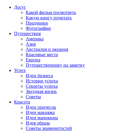
Досуг
Какой фильм посмотреть
Какую книгу почитать
Праздники
Фотографии
Путешествия
Америка
Азия
Австралия и океания
Красивые места
Европа
Путешественнику на заметку
Успех
Идеи бизнеса
Истории успеха
Секреты успеха
Звездная жизнь
Советы
Красота
Идеи причесок
Идеи макияжа
Идеи маникюра
Идея образа
Советы знаменитостей