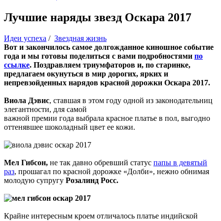
Лучшие наряды звезд Оскара 2017
Идеи успеха
/
Звездная жизнь
Вот и закончилось самое долгожданное киношное событие
года и мы готовы поделиться с вами подробностями
по
ссылке
. Поздравляем триумфаторов и, по старинке,
предлагаем окунуться в мир дорогих, ярких и
непревзойденных нарядов красной дорожки Оскара 2017.
Виола Дэвис
, ставшая в этом году одной из законодательниц
элегантности, для самой
важной премии года выбрала красное платье в пол, выгодно
оттенявшее шоколадный цвет ее кожи.
Мел Гибсон,
не так давно обревший статус
папы в девятый
раз
, прошагал по красной дорожке «Долби», нежно обнимая
молодую супругу
Розалинд Росс.
Крайне интересным кроем отличалось платье индийской