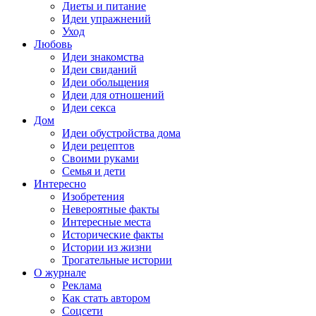
Диеты и питание
Идеи упражнений
Уход
Любовь
Идеи знакомства
Идеи свиданий
Идеи обольщения
Идеи для отношений
Идеи секса
Дом
Идеи обустройства дома
Идеи рецептов
Своими руками
Семья и дети
Интересно
Изобретения
Невероятные факты
Интересные места
Исторические факты
Истории из жизни
Трогательные истории
О журнале
Реклама
Как стать автором
Соцсети