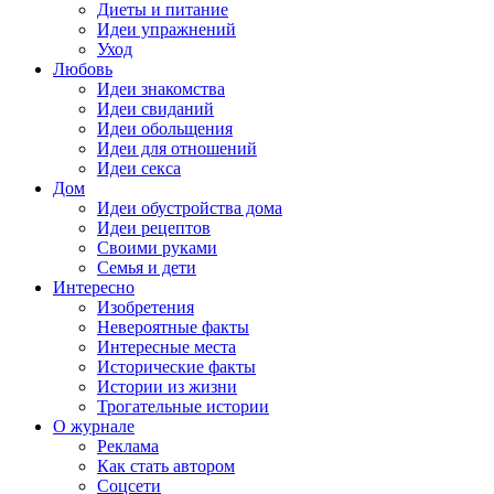
Диеты и питание
Идеи упражнений
Уход
Любовь
Идеи знакомства
Идеи свиданий
Идеи обольщения
Идеи для отношений
Идеи секса
Дом
Идеи обустройства дома
Идеи рецептов
Своими руками
Семья и дети
Интересно
Изобретения
Невероятные факты
Интересные места
Исторические факты
Истории из жизни
Трогательные истории
О журнале
Реклама
Как стать автором
Соцсети