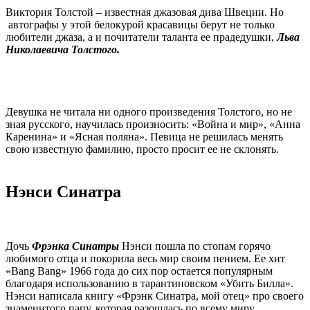
Виктория Толстой – известная джазовая дива Швеции. Но
автографы у этой белокурой красавицы берут не только
любители джаза, а и почитатели таланта ее прадедушки,
Льва
Николаевича Толстого.
Девушка не читала ни одного произведения Толстого, но не
зная русского, научилась произносить: «Война и мир», «Анна
Каренина» и «Ясная поляна». Певица не решилась менять
свою известную фамилию, просто просит ее не склонять.
Нэнси Синатра
Дочь
Фрэнка Синатры
Нэнси пошла по стопам горячо
любимого отца и покорила весь мир своим пением. Ее хит
«Bang Bang» 1966 года до сих пор остается популярным
благодаря использованию в тарантиновском «Убить Билла».
Нэнси написала книгу «Фрэнк Синатра, мой отец» про своего
знаменитого папу, которая разошлась по всему миру