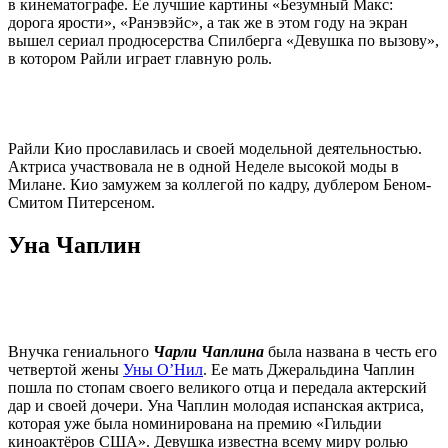
в кинематографе. Ее лучшие картины «Безумный Макс:
дорога ярости», «Ранэвэйс», а так же в этом году на экран
вышел сериал продюсерства Спилберга «Девушка по вызову»,
в котором Райли играет главную роль.
Райли Кио прославилась и своей модельной деятельностью.
Актриса участвовала не в одной Неделе высокой моды в
Милане. Кио замужем за коллегой по кадру, дублером Беном-
Смитом Питерсеном.
Уна Чаплин
Внучка гениального
Чарли Чаплина
была названа в честь его
четвертой жены
Уны О’Нил
. Ее мать Джеральдина Чаплин
пошла по стопам своего великого отца и передала актерский
дар и своей дочери. Уна Чаплин молодая испанская актриса,
которая уже была номинирована на премию «Гильдии
киноактёров США». Девушка известна всему миру ролью