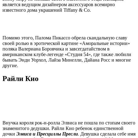
является ведущим дизайнером аксессуаров всемирно
известного дома украшений Tiffany & Co.
Помимо этого, Палома Пикассо обрела скандальную славу
своей ролью в эротической картине «Аморальные истории»
поляка Валериана Боровчика и завсегдатайством в
американском клубе-легенде «Студия 54», где также любили
бывать Энди Уорхол, Лайза Минелли, Дайана Росс и многие
другие.
Райли Кио
Внучка короля рок-н-ролла Элвиса не пошла по стопам своего
знаменитого дедушки. Райли Кио ребенок единственной
дочки
Элвиса и Пресциллы Пресли
. Девушка сделала себе имя