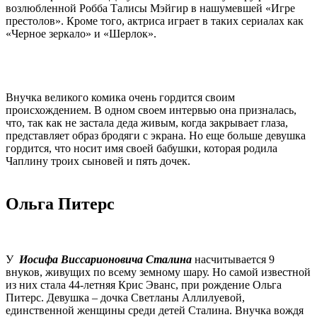
возлюбленной Робба Талисы Мэйгир в нашумевшей «Игре
престолов». Кроме того, актриса играет в таких сериалах как
«Черное зеркало» и «Шерлок».
Внучка великого комика очень гордится своим
происхождением. В одном своем интервью она призналась,
что, так как не застала деда живым, когда закрывает глаза,
представляет образ бродяги с экрана. Но еще больше девушка
гордится, что носит имя своей бабушки, которая родила
Чаплину троих сыновей и пять дочек.
Ольга Питерс
У
Иосифа Виссарионовича Сталина
насчитывается 9
внуков, живущих по всему земному шару. Но самой известной
из них стала 44-летняя Крис Эванс, при рождение Ольга
Питерс. Девушка – дочка Светланы Аллилуевой,
единственной женщины среди детей Сталина. Внучка вождя