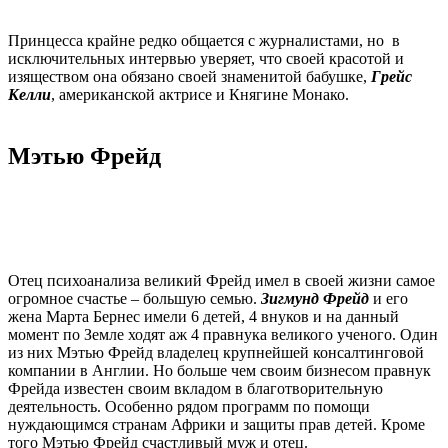
Принцесса крайне редко общается с журналистами, но в
исключительных интервью уверяет, что своей красотой и
изяществом она обязано своей знаменитой бабушке,
Грейс
Келли
, американской актрисе и Княгине Монако.
Мэтью Фрейд
Отец психоанализа великий Фрейд имел в своей жизни самое
огромное счастье – большую семью.
Зигмунд Фрейд
и его
жена Марта Бернес имели 6 детей, 4 внуков и на данный
момент по Земле ходят аж 4 правнука великого ученого. Один
из них Мэтью Фрейд владелец крупнейшей консалтинговой
компании в Англии. Но больше чем своим бизнесом правнук
Фрейда известен своим вкладом в благотворительную
деятельность. Особенно рядом программ по помощи
нуждающимся странам Африки и защиты прав детей. Кроме
того Мэтью Фрейд счастливый муж и отец.