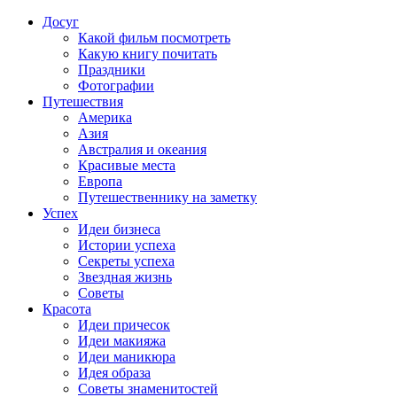
Досуг
Какой фильм посмотреть
Какую книгу почитать
Праздники
Фотографии
Путешествия
Америка
Азия
Австралия и океания
Красивые места
Европа
Путешественнику на заметку
Успех
Идеи бизнеса
Истории успеха
Секреты успеха
Звездная жизнь
Советы
Красота
Идеи причесок
Идеи макияжа
Идеи маникюра
Идея образа
Советы знаменитостей