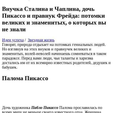
Внучка Сталина и Чаплина, дочь
Пикассо и правнук Фрейда: потомки
великих и знаменитых, о которых вы
не знали
Идеи успеха
/
Звездная жизнь
Говорят, природа отдыхает на потомках гениальных людей.
Но взглянув на этих внуков и правнучек великих и
знаменитых, волей-неволей начинаешь сомневаться в таком
парадоксе. Перед вами люди, чьи таланты и харизма
достались им от их всемирно известных родителей, дедушек и
бабушек.
Палома Пикассо
Дочь художника
Пабло Пикассо
Палома прославилась по
всему миру не меньше своего известного отца. Женщина