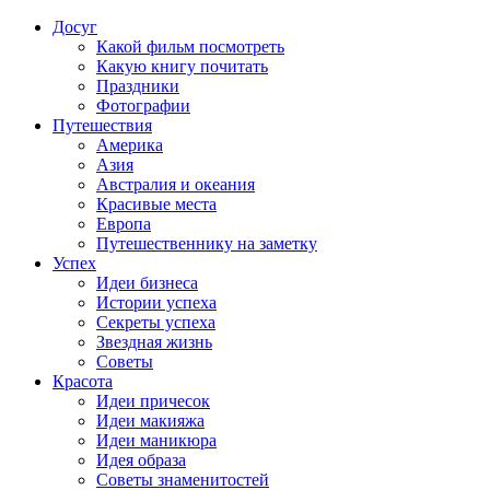
Досуг
Какой фильм посмотреть
Какую книгу почитать
Праздники
Фотографии
Путешествия
Америка
Азия
Австралия и океания
Красивые места
Европа
Путешественнику на заметку
Успех
Идеи бизнеса
Истории успеха
Секреты успеха
Звездная жизнь
Советы
Красота
Идеи причесок
Идеи макияжа
Идеи маникюра
Идея образа
Советы знаменитостей