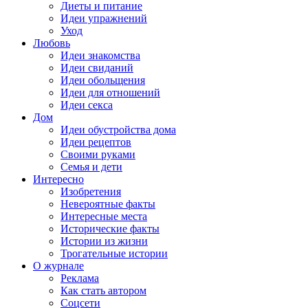
Диеты и питание
Идеи упражнений
Уход
Любовь
Идеи знакомства
Идеи свиданий
Идеи обольщения
Идеи для отношений
Идеи секса
Дом
Идеи обустройства дома
Идеи рецептов
Своими руками
Семья и дети
Интересно
Изобретения
Невероятные факты
Интересные места
Исторические факты
Истории из жизни
Трогательные истории
О журнале
Реклама
Как стать автором
Соцсети