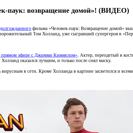
ек-паук: возвращение домой»! (ВИДЕО)
 долгожданного
фильма «Человек-паук: Возвращение домой» выш
обворожительный Том Холланд, уже сыгравший супергероя в «Пер
 прямом эфире с Джимми Киммелом»
. Актер, переодетый в кос
 Холланд оказался лучшим, и только после снял маску.
ь вирусным в сети. Кроме Холланда в картине засветился и все