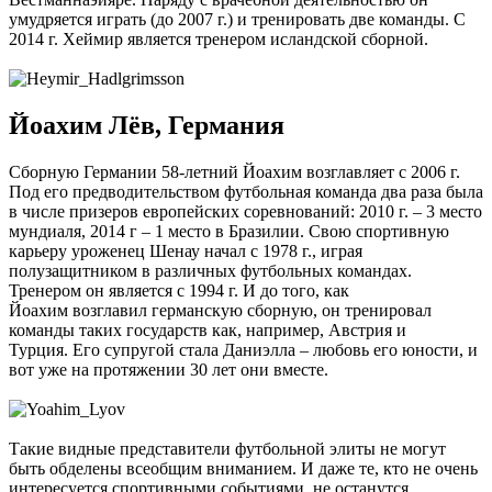
умудряется играть (до 2007 г.) и тренировать две команды. С
2014 г. Хеймир является тренером исландской сборной.
Йоахим Лёв, Германия
Сборную Германии 58-летний Йоахим возглавляет с 2006 г.
Под его предводительством футбольная команда два раза была
в числе призеров европейских соревнований: 2010 г. – 3 место
мундиаля, 2014 г – 1 место в Бразилии. Свою спортивную
карьеру уроженец Шенау начал с 1978 г., играя
полузащитником в различных футбольных командах.
Тренером он является с 1994 г. И до того, как
Йоахим возглавил германскую сборную, он тренировал
команды таких государств как, например, Австрия и
Турция. Его супругой стала Даниэлла – любовь его юности, и
вот уже на протяжении 30 лет они вместе.
Такие видные представители футбольной элиты не могут
быть обделены всеобщим вниманием. И даже те, кто не очень
интересуется спортивными событиями, не останутся