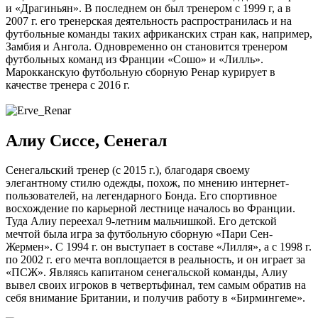
и «Драгиньян». В последнем он был тренером с 1999 г, а в
2007 г. его тренерская деятельность распространилась и на
футбольные команды таких африканских стран как, например,
Замбия и Ангола. Одновременно он становится тренером
футбольных команд из Франции «Сошо» и «Лилль».
Марокканскую футбольную сборную Ренар курирует в
качестве тренера с 2016 г.
Алиу Сиссе, Сенегал
Сенегальский тренер (с 2015 г.), благодаря своему
элегантному стилю одежды, похож, по мнению интернет-
пользователей, на легендарного Бонда. Его спортивное
восхождение по карьерной лестнице началось во Франции.
Туда Алиу переехал 9-летним мальчишкой. Его детской
мечтой была игра за футбольную сборную «Пари Сен-
Жермен». С 1994 г. он выступает в составе «Лилля», а с 1998 г.
по 2002 г. его мечта воплощается в реальность, и он играет за
«ПСЖ». Являясь капитаном сенегальской команды, Алиу
вывел своих игроков в четвертьфинал, тем самым обратив на
себя внимание Британии, и получив работу в «Бирмингеме».