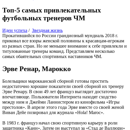
Топ-5 самых привлекательных
футбольных тренеров ЧМ
Идеи успеха
/
Звездная жизнь
Прокатившийся по России грандиозный мундиаль 2018 г.
приковал все взоры женской половины к красавцам-игрокам
из разных стран. Но не меньшее внимание к себе привлекли и
титулованные тренеры команд. Представляем несколько
самых обаятельных спортивных наставников ЧМ.
Эрве Ренар, Марокко
Болельщики марокканской сборной готовы простить
недостаточно хорошие показатели своей сборной их тренеру
Эрве Ренару. В свои 49 лет француз выглядит достаточно
впечатляюще. Пользователи Интернета находят сходство
между ним и Джейми Ланнистером из кинофильма «Игры
престолов». В апреле этого года Эрве вместе со своей женой
Виван Дейе позировал для журнала «Hola! Maroc».
В 1983 г. француз начал свою спортивную карьеру в роли
защитника «Канн». Затем он выступал за «Стад де Валлюри»