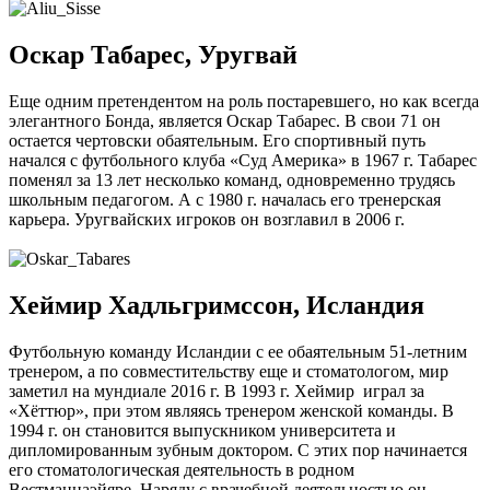
Оскар Табарес, Уругвай
Еще одним претендентом на роль постаревшего, но как всегда
элегантного Бонда, является Оскар Табарес. В свои 71 он
остается чертовски обаятельным. Его спортивный путь
начался с футбольного клуба «Суд Америка» в 1967 г. Табарес
поменял за 13 лет несколько команд, одновременно трудясь
школьным педагогом. А с 1980 г. началась его тренерская
карьера. Уругвайских игроков он возглавил в 2006 г.
Хеймир Хадльгримссон, Исландия
Футбольную команду Исландии с ее обаятельным 51-летним
тренером, а по совместительству еще и стоматологом, мир
заметил на мундиале 2016 г. В 1993 г. Хеймир играл за
«Хёттюр», при этом являясь тренером женской команды. В
1994 г. он становится выпускником университета и
дипломированным зубным доктором. С этих пор начинается
его стоматологическая деятельность в родном
Вестманнаэйяре. Наряду с врачебной деятельностью он