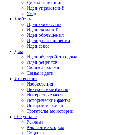
Диеты и питание
Идеи упражнений
Уход
Любовь
Идеи знакомства
Идеи свиданий
Идеи обольщения
Идеи для отношений
Идеи секса
Дом
Идеи обустройства дома
Идеи рецептов
Своими руками
Семья и дети
Интересно
Изобретения
Невероятные факты
Интересные места
Исторические факты
Истории из жизни
Трогательные истории
О журнале
Реклама
Как стать автором
Соцсети