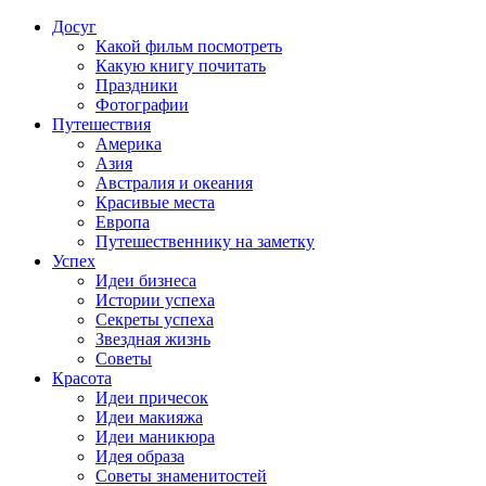
Досуг
Какой фильм посмотреть
Какую книгу почитать
Праздники
Фотографии
Путешествия
Америка
Азия
Австралия и океания
Красивые места
Европа
Путешественнику на заметку
Успех
Идеи бизнеса
Истории успеха
Секреты успеха
Звездная жизнь
Советы
Красота
Идеи причесок
Идеи макияжа
Идеи маникюра
Идея образа
Советы знаменитостей