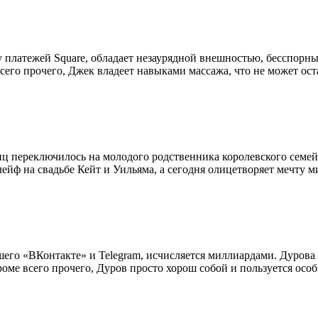
 платежей Square, обладает незаурядной внешностью, бесспорн
всего прочего, Джек владеет навыками массажа, что не может ос
 переключилось на молодого родственника королевского семей
ейф на свадьбе Кейт и Уильяма, а сегодня олицетворяет мечту 
его «ВКонтакте» и Telegram, исчисляется миллиардами. Дурова 
роме всего прочего, Дуров просто хорош собой и пользуется ос