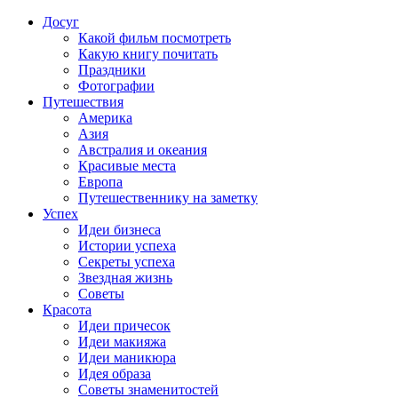
Досуг
Какой фильм посмотреть
Какую книгу почитать
Праздники
Фотографии
Путешествия
Америка
Азия
Австралия и океания
Красивые места
Европа
Путешественнику на заметку
Успех
Идеи бизнеса
Истории успеха
Секреты успеха
Звездная жизнь
Советы
Красота
Идеи причесок
Идеи макияжа
Идеи маникюра
Идея образа
Советы знаменитостей