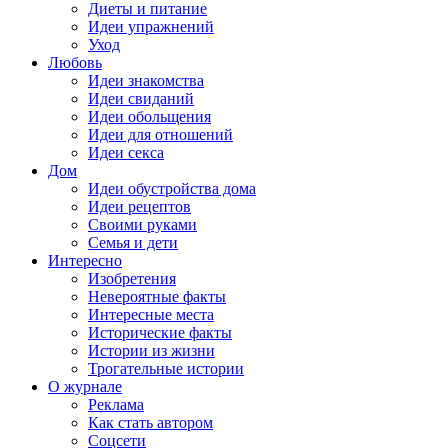
Диеты и питание
Идеи упражнений
Уход
Любовь
Идеи знакомства
Идеи свиданий
Идеи обольщения
Идеи для отношений
Идеи секса
Дом
Идеи обустройства дома
Идеи рецептов
Своими руками
Семья и дети
Интересно
Изобретения
Невероятные факты
Интересные места
Исторические факты
Истории из жизни
Трогательные истории
О журнале
Реклама
Как стать автором
Соцсети