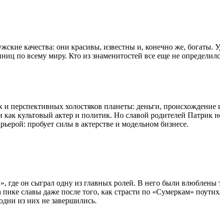
жские качества: они красивы, известны и, конечно же, богаты. 
нниц по всему миру. Кто из знаменитостей все еще не определи
ых и перспективных холостяков планеты: деньги, происхождение
н как культовый актер и политик. Но славой родителей Патрик не
рьерой: пробует силы в актерстве и модельном бизнесе.
», где он сыграл одну из главных ролей. В него были влюблен
пике славы даже после того, как страсти по «Сумеркам» поутих
одни из них не завершились.