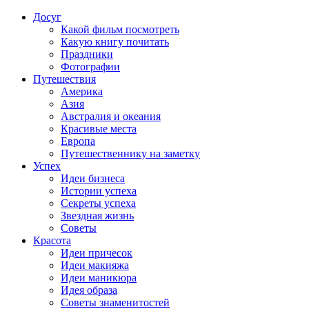
Досуг
Какой фильм посмотреть
Какую книгу почитать
Праздники
Фотографии
Путешествия
Америка
Азия
Австралия и океания
Красивые места
Европа
Путешественнику на заметку
Успех
Идеи бизнеса
Истории успеха
Секреты успеха
Звездная жизнь
Советы
Красота
Идеи причесок
Идеи макияжа
Идеи маникюра
Идея образа
Советы знаменитостей