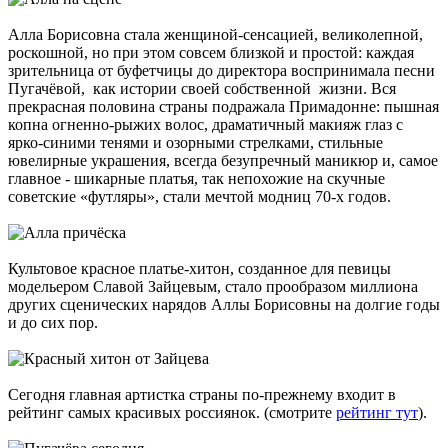
Алла Борисовна стала женщиной-сенсацией, великолепной,
роскошной, но при этом совсем близкой и простой: каждая
зрительница от буфетчицы до директора воспринимала песни
Пугачёвой, как истории своей собственной жизни. Вся
прекрасная половина страны подражала Примадонне: пышная
копна огненно-рыжих волос, драматичный макияж глаз с
ярко-синими тенями и озорными стрелками, стильные
ювелирные украшения, всегда безупречный маникюр и, самое
главное - шикарные платья, так непохожие на скучные
советские «футляры», стали мечтой модниц 70-х годов.
Культовое красное платье-хитон, созданное для певицы
модельером Славой Зайцевым, стало прообразом миллиона
других сценических нарядов Аллы Борисовны на долгие годы
и до сих пор.
Сегодня главная артистка страны по-прежнему входит в
рейтинг самых красивых россиянок. (смотрите
рейтинг тут
).