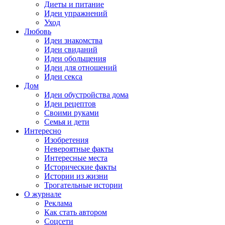
Диеты и питание
Идеи упражнений
Уход
Любовь
Идеи знакомства
Идеи свиданий
Идеи обольщения
Идеи для отношений
Идеи секса
Дом
Идеи обустройства дома
Идеи рецептов
Своими руками
Семья и дети
Интересно
Изобретения
Невероятные факты
Интересные места
Исторические факты
Истории из жизни
Трогательные истории
О журнале
Реклама
Как стать автором
Соцсети