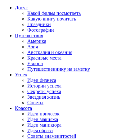
Досуг
Какой фильм посмотреть
Какую книгу почитать
Праздники
Фотографии
Путешествия
Америка
Азия
Австралия и океания
Красивые места
Европа
Путешественнику на заметку
Успех
Идеи бизнеса
Истории успеха
Секреты успеха
Звездная жизнь
Советы
Красота
Идеи причесок
Идеи макияжа
Идеи маникюра
Идея образа
Советы знаменитостей