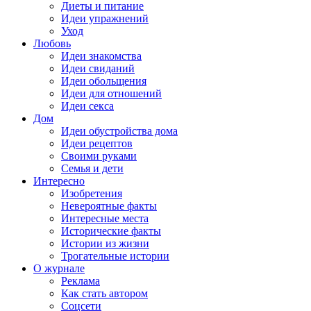
Диеты и питание
Идеи упражнений
Уход
Любовь
Идеи знакомства
Идеи свиданий
Идеи обольщения
Идеи для отношений
Идеи секса
Дом
Идеи обустройства дома
Идеи рецептов
Своими руками
Семья и дети
Интересно
Изобретения
Невероятные факты
Интересные места
Исторические факты
Истории из жизни
Трогательные истории
О журнале
Реклама
Как стать автором
Соцсети