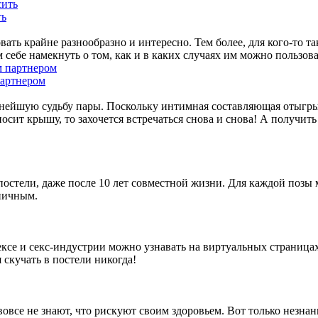
ть
ть крайне разнообразно и интересно. Тем более, для кого-то та
м себе намекнуть о том, как и в каких случаях им можно пользов
партнером
ьнейшую судьбу пары. Поскольку интимная составляющая отыгры
сносит крышу, то захочется встречаться снова и снова! А получи
остели, даже после 10 лет совместной жизни. Для каждой позы 
ничным.
ексе и секс-индустрии можно узнавать на виртуальных страницах
 скучать в постели никогда!
все не знают, что рискуют своим здоровьем. Вот только незнан