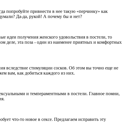
огда попробуйте привнести в нее такую «перчинку» как
мали? Да-да, рукой! А почему бы и нет?
вые идеи получения женского удовольствия в постели, то
ом деле, эта поза - один из наименее приятных и комфортных
ия вследствие стимуляции сосков. Об этом вы точно еще не
жем вам, как добиться каждого из них.
ь сексуальными и темпераментными в постели. Главное помни,
ия.
обует что-то новое в сексе. Предлагаем исправить эту