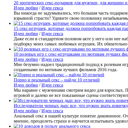
20 эротических секс-подарков для мужчин, для женщин и
Идеи любви
/
Идеи секса
Вы никогда не задумывались, что большая часть подарко
взрывной страсти? Удивите свою половинку незабываем
15 секс-игрушек, которые должна попробовать каждая па
Идеи любви
/
Идеи секса
Даже если в стандартном половом акте у него или нее н
подборку моих самых любимых игрушек. Их обязательно 
10 ролевых игр с секс-игрушками по мотивам лучших фи
Идеи любви
/
Идеи секса
Мне безумно надоел традиционный подход к ролевым игра
созданными по мотивам лучших фильмов 2016 года.
Порно и реальный секс – найди 10 отличий
Идеи любви
/
Идеи секса
Мы наравне с мужчинами смотрим видео для взрослых. По
игровой и далеко не все показанные сцены соответствую
Исследователи черных дыр: все, что нужно знать новичку
Идеи любви
/
Идеи секса
Анальный секс в нашей культуре понятие диковинное. Оч
мнение, преодолеть страхи и научится испытывать удовол