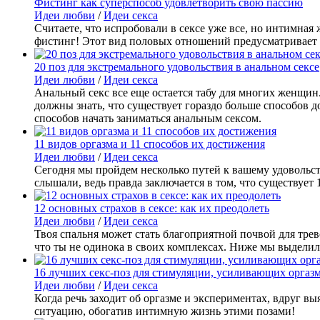
Фистинг как суперспособ удовлетворить свою пассию
Идеи любви
/
Идеи секса
Считаете, что испробовали в сексе уже все, но интимная
фистинг! Этот вид половых отношений предусматривает 
20 поз для экстремального удовольствия в анальном сексе
Идеи любви
/
Идеи секса
Анальный секс все еще остается табу для многих женщин.
должны знать, что существует гораздо больше способов д
способов начать заниматься анальным сексом.
11 видов оргазма и 11 способов их достижения
Идеи любви
/
Идеи секса
Сегодня мы пройдем несколько путей к вашему удовольст
слышали, ведь правда заключается в том, что существует 
12 основных страхов в сексе: как их преодолеть
Идеи любви
/
Идеи секса
Твоя спальня может стать благоприятной почвой для трев
что ты не одинока в своих комплексах. Ниже мы выделил
16 лучших секс-поз для стимуляции, усиливающих оргаз
Идеи любви
/
Идеи секса
Когда речь заходит об оргазме и экспериментах, вдруг вы
ситуацию, обогатив интимную жизнь этими позами!