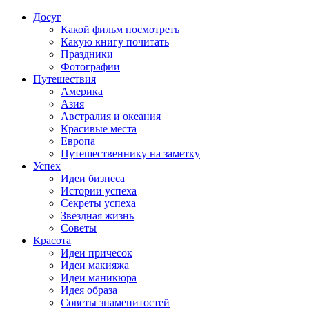
Досуг
Какой фильм посмотреть
Какую книгу почитать
Праздники
Фотографии
Путешествия
Америка
Азия
Австралия и океания
Красивые места
Европа
Путешественнику на заметку
Успех
Идеи бизнеса
Истории успеха
Секреты успеха
Звездная жизнь
Советы
Красота
Идеи причесок
Идеи макияжа
Идеи маникюра
Идея образа
Советы знаменитостей