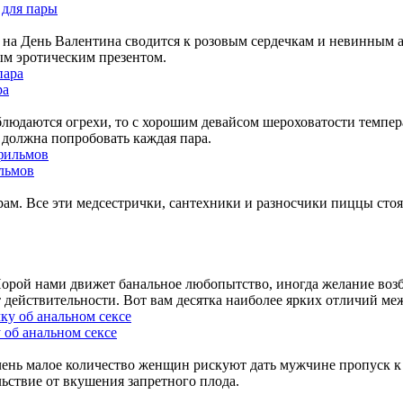
 для пары
в на День Валентина сводится к розовым сердечкам и невинным
ым эротическим презентом.
ра
аблюдаются огрехи, то с хорошим девайсом шероховатости темпер
должна попробовать каждая пара.
льмов
м. Все эти медсестрички, сантехники и разносчики пиццы стоят
рой нами движет банальное любопытство, иногда желание возбуд
т действительности. Вот вам десятка наиболее ярких отличий м
 об анальном сексе
ень малое количество женщин рискуют дать мужчине пропуск к 
ьствие от вкушения запретного плода.