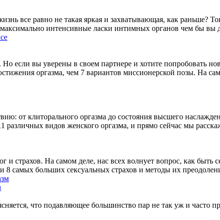
 жизнь все равно не такая яркая и захватывающая, как раньше? Т
максимально интенсивные ласки интимных органов чем бы вы ду
 Но если вы уверены в своем партнере и хотите попробовать но
остижения оргазма, чем 7 вариантов миссионерской позы. На сам
вию: от клиторального оргазма до состояния высшего наслажден
11 различных видов женского оргазма, и прямо сейчас мы расска
ог и страхов. На самом деле, нас всех волнует вопрос, как быт
и 8 самых больших сексуальных страхов и методы их преодолен
м
ясняется, что подавляющее большинство пар не так уж и часто пр