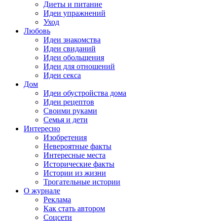
Диеты и питание
Идеи упражнений
Уход
Любовь
Идеи знакомства
Идеи свиданий
Идеи обольщения
Идеи для отношений
Идеи секса
Дом
Идеи обустройства дома
Идеи рецептов
Своими руками
Семья и дети
Интересно
Изобретения
Невероятные факты
Интересные места
Исторические факты
Истории из жизни
Трогательные истории
О журнале
Реклама
Как стать автором
Соцсети