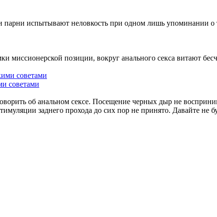
а и парни испытывают неловкость при одном лишь упоминании о
мки миссионерской позиции, вокруг анального секса витают бесч
ми советами
говорить об анальном сексе. Посещение черных дыр не восприни
к стимуляции заднего прохода до сих пор не принято. Давайте не