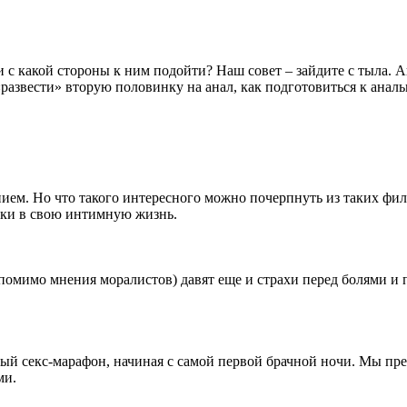
ли с какой стороны к ним подойти? Наш совет – зайдите с тыла.
азвести» вторую половинку на анал, как подготовиться к аналь
ем. Но что такого интересного можно почерпнуть из таких филь
выки в свою интимную жизнь.
помимо мнения моралистов) давят еще и страхи перед болями и 
ный секс-марафон, начиная с самой первой брачной ночи. Мы пре
ми.