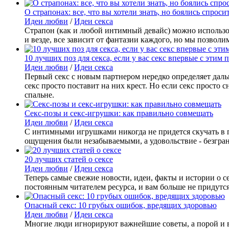
О страпонах: все, что вы хотели знать, но боялись спроси
Идеи любви
/
Идеи секса
Страпон (как и любой интимный девайс) можно использова
и везде, все зависит от фантазии каждого, но мы позволи
10 лучших поз для секса, если у вас секс впервые с этим 
Идеи любви
/
Идеи секса
Первый секс с новым партнером нередко определяет дал
секс просто поставит на них крест. Но если секс просто 
спальне.
Секс-позы и секс-игрушки: как правильно совмещать
Идеи любви
/
Идеи секса
С интимными игрушками никогда не придется скучать в п
ощущения были незабываемыми, а удовольствие - безгра
20 лучших статей о сексе
Идеи любви
/
Идеи секса
Теперь самые свежие новости, идеи, факты и истории о с
постоянным читателем ресурса, и вам больше не придутся
Опасный секс: 10 грубых ошибок, вредящих здоровью
Идеи любви
/
Идеи секса
Многие люди игнорируют важнейшие советы, а порой и во