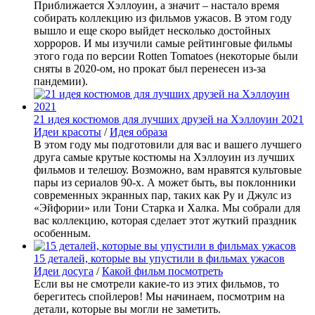
Приближается Хэллоуин, а значит – настало время
собирать коллекцию из фильмов ужасов. В этом году
вышло и еще скоро выйдет несколько достойных
хорроров. И мы изучили самые рейтинговые фильмы
этого года по версии Rotten Tomatoes (некоторые были
сняты в 2020-ом, но прокат был перенесен из-за
пандемии).
21 идея костюмов для лучших друзей на Хэллоуин 2021
Идеи красоты
/
Идея образа
В этом году мы подготовили для вас и вашего лучшего
друга самые крутые костюмы на Хэллоуин из лучших
фильмов и телешоу. Возможно, вам нравятся культовые
пары из сериалов 90-х. А может быть, вы поклонники
современных экранных пар, таких как Ру и Джулс из
«Эйфории» или Тони Старка и Халка. Мы собрали для
вас коллекцию, которая сделает этот жуткий праздник
особенным.
15 деталей, которые вы упустили в фильмах ужасов
Идеи досуга
/
Какой фильм посмотреть
Если вы не смотрели какие-то из этих фильмов, то
берегитесь спойлеров! Мы начинаем, посмотрим на
детали, которые вы могли не заметить.