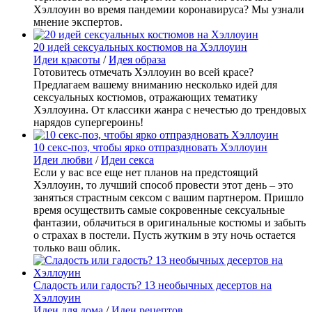
Хэллоуин во время пандемии коронавируса? Мы узнали
мнение экспертов.
20 идей сексуальных костюмов на Хэллоуин
Идеи красоты
/
Идея образа
Готовитесь отмечать Хэллоуин во всей красе?
Предлагаем вашему вниманию несколько идей для
сексуальных костюмов, отражающих тематику
Хэллоуина. От классики жанра с нечестью до трендовых
нарядов супергероинь!
10 секс-поз, чтобы ярко отпраздновать Хэллоуин
Идеи любви
/
Идеи секса
Если у вас все еще нет планов на предстоящий
Хэллоуин, то лучший способ провести этот день – это
заняться страстным сексом с вашим партнером. Пришло
время осуществить самые сокровенные сексуальные
фантазии, облачиться в оригинальные костюмы и забыть
о страхах в постели. Пусть жутким в эту ночь остается
только ваш облик.
Сладость или гадость? 13 необычных десертов на
Хэллоуин
Идеи для дома
/
Идеи рецептов