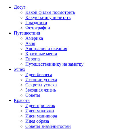
Досуг
Какой фильм посмотреть
Какую книгу почитать
Праздники
Фотографии
Путешествия
Америка
Азия
Австралия и океания
Красивые места
Европа
Путешественнику на заметку
Успех
Идеи бизнеса
Истории успеха
Секреты успеха
Звездная жизнь
Советы
Красота
Идеи причесок
Идеи макияжа
Идеи маникюра
Идея образа
Советы знаменитостей