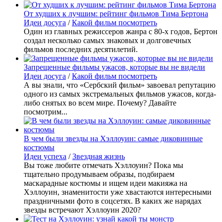
От худших к лучшим: рейтинг фильмов Тима Бертона
Идеи досуга
/
Какой фильм посмотреть
Один из главных режиссеров жанра с 80-х годов, Бертон
создал несколько самых знаковых и долговечных
фильмов последних десятилетий.
Запрещенные фильмы ужасов, которые вы не видели
Идеи досуга
/
Какой фильм посмотреть
А вы знали, что «Сербский фильм» завоевал репутацию
одного из самых экстремальных фильмов ужасов, когда-
либо снятых во всем мире. Почему? Давайте
посмотрим...
В чем были звезды на Хэллоуин: самые диковинные
костюмы
Идеи успеха
/
Звездная жизнь
Вы тоже любите отмечать Хэллоуин? Пока мы
тщательно продумываем образы, подбираем
маскарадные костюмы и ищем идеи макияжа на
Хэллоуин, знаменитости уже хвастаются интересными
праздничными фото в соцсетях. В каких же нарядах
звезды встречают Хэллоуин 2020?