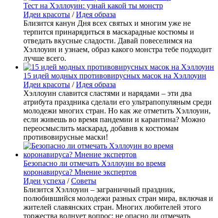
Тест на Хэллоуин: узнай какой ты монстр
Идеи красоты
/
Идея образа
Близится канун Дня всех святых и многим уже не
терпится принарядиться в маскарадные костюмы и
отведать вкусные сладости. Давай повеселимся на
Хэллоуин и узнаем, образ какого монстра тебе подходит
лучше всего.
15 идей модных противовирусных масок на Хэллоуин
Идеи красоты
/
Идея образа
Хэллоуин славится сластями и нарядами – эти два
атрибута праздника сделали его ультрапопуляным среди
молодежи многих стран. Но как же отметить Хэллоуин,
если живешь во время пандемии и карантина? Можно
переосмыслить маскарад, добавив к костюмам
противовирусные маски!
Безопасно ли отмечать Хэллоуин во время
коронавируса? Мнение экспертов
Идеи успеха
/
Советы
Близится Хэллоуин – заграничный праздник,
полюбившийся молодежи разных стран мира, включая и
жителей славянских стран. Многих любителей этого
торжества волнует вопрос: не опасно ли отмечать