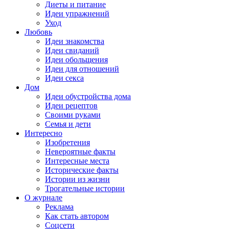
Диеты и питание
Идеи упражнений
Уход
Любовь
Идеи знакомства
Идеи свиданий
Идеи обольщения
Идеи для отношений
Идеи секса
Дом
Идеи обустройства дома
Идеи рецептов
Своими руками
Семья и дети
Интересно
Изобретения
Невероятные факты
Интересные места
Исторические факты
Истории из жизни
Трогательные истории
О журнале
Реклама
Как стать автором
Соцсети