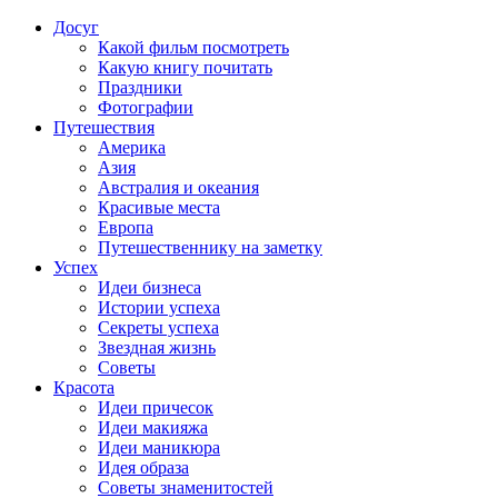
Досуг
Какой фильм посмотреть
Какую книгу почитать
Праздники
Фотографии
Путешествия
Америка
Азия
Австралия и океания
Красивые места
Европа
Путешественнику на заметку
Успех
Идеи бизнеса
Истории успеха
Секреты успеха
Звездная жизнь
Советы
Красота
Идеи причесок
Идеи макияжа
Идеи маникюра
Идея образа
Советы знаменитостей