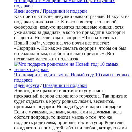
Что подарить женщине на Новый Год: 10 лучших
подарков
Идеи досуга
/
Праздники и подарки
Как поется в песне, девушки бывают разные. И вкусы на
подарки у них разные. Кто–то в восторге от новой
сковородки, кому-то нравятся плюшевые мишки, хотя
уже далеко за двадцать, а кого-то приводят в восторг и
сладости. Но если задать вопрос: «Что ты хочешь на
Новый год?», уверенна, что почти все ответят:
«Сюрприз!». Но как же сделать сюрприз, чтобы он был
и неожиданным, и действительно приятным. Вот
несколько маленьких подсказок.
Что подарить родителям на Новый год: 10 самых теплых
подарков
Идеи досуга
/
Праздники и подарки
Новогодние праздники вот-вот окунут нас в
прекрасный период сплошного торжества. Так приятно
будет отдыхать в кругу родных людей, веселится,
принимать подарки. Но надо будет и дарить подарки.
Если с мужьями, женами, коллегами и друзьями дела
обстоят попроще, то иногда мысль о том, что же
подарить родителям, приводит нас в ступор.Родители
ожидают от своих детей заботы и любви, которую сами