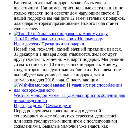
Впрочем, стильный подарок может быть еще и
практичным. Например, оригинальные светильники не
только украсят, но и осветят дом чарующим светом. В
нашей подборке вы найдете 12 замечательных подарков,
благодаря которым празднование Нового года станет
еще веселее.
Топ-10 небанальных подарков к Новому году
Идеи досуга
/
Праздники и подарки
Новый год, пожалуй, самый важный праздник из всех.
31 декабря и 1 января люди улыбаются, желают друг
другу счастья и, конечно же, дарят подарки. Мы решили
создать список из 10 интересных подарков к Новому
году, которые порадуют ваших близких. В нашем топе
вы найдете как универсальные подарки, так и
актуальные для 2018 года. С наступающим!
Wish-list молодой мамы: 11 удачных приспособлений для
новорожденного
Идеи для дома
/
Семья и дети
Перед рождением первенца поход в детский
супермаркет может обернуться стрессом, депрессией
или неконтролируемым шопингом с последующими
сожалениями. Бывалые мамочки уже знают, как