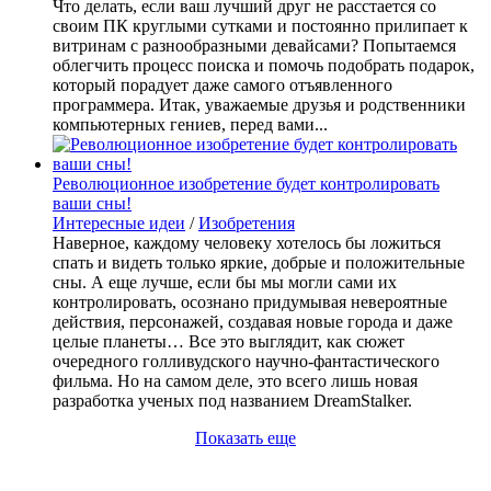
Что делать, если ваш лучший друг не расстается со
своим ПК круглыми сутками и постоянно прилипает к
витринам с разнообразными девайсами? Попытаемся
облегчить процесс поиска и помочь подобрать подарок,
который порадует даже самого отъявленного
программера. Итак, уважаемые друзья и родственники
компьютерных гениев, перед вами...
Революционное изобретение будет контролировать
ваши сны!
Интересные идеи
/
Изобретения
Наверное, каждому человеку хотелось бы ложиться
спать и видеть только яркие, добрые и положительные
сны. А еще лучше, если бы мы могли сами их
контролировать, осознано придумывая невероятные
действия, персонажей, создавая новые города и даже
целые планеты… Все это выглядит, как сюжет
очередного голливудского научно-фантастического
фильма. Но на самом деле, это всего лишь новая
разработка ученых под названием DreamStalker.
Показать еще