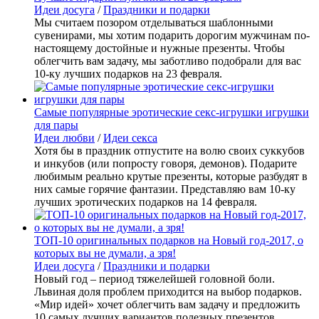
Идеи досуга
/
Праздники и подарки
Мы считаем позором отделываться шаблонными
сувенирами, мы хотим подарить дорогим мужчинам по-
настоящему достойные и нужные презенты. Чтобы
облегчить вам задачу, мы заботливо подобрали для вас
10-ку лучших подарков на 23 февраля.
Самые популярные эротические секс-игрушки игрушки
для пары
Идеи любви
/
Идеи секса
Хотя бы в праздник отпустите на волю своих суккубов
и инкубов (или попросту говоря, демонов). Подарите
любимым реально крутые презенты, которые разбудят в
них самые горячие фантазии. Представляю вам 10-ку
лучших эротических подарков на 14 февраля.
ТОП-10 оригинальных подарков на Новый год-2017, о
которых вы не думали, а зря!
Идеи досуга
/
Праздники и подарки
Новый год – период тяжелейшей головной боли.
Львиная доля проблем приходится на выбор подарков.
«Мир идей» хочет облегчить вам задачу и предложить
10 самых лучших вариантов полезных презентов.