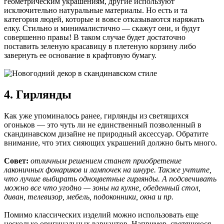
геометрическим украшениям, другие используют
исключительно натуральные материалы. Но есть и та
категория людей, которые и вовсе отказываются наряжать
елку. Стильно и минималистично — скажут они, и будут
совершенно правы! В таком случае будет достаточно
поставить зеленую красавицу в плетеную корзину либо
завернуть ее основание в крафтовую бумагу.
4. Гирлянды
Как уже упоминалось ранее, гирлянды из светящихся
огоньков — это чуть ли не единственный позволенный в
скандинавском дизайне не природный аксессуар. Обратите
внимание, что этих сияющих украшений должно быть много.
Совет:
отличным решением станет приобретение
лаконичных фонариков и лампочек на шнуре. Также учтите,
что лучше выбирать одноцветные гирлянды. А подсвечивать
можно все что угодно — зоны на кухне, обеденный стол,
диван, телевизор, мебель, подоконники, окна и пр.
Помимо классических изделий можно использовать еще
несколько оригинальных вариантов. Например, светящеюся