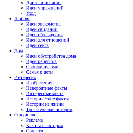
Диеты и питание
Идеи упражнений
Уход
Любовь
Идеи знакомства
Идеи свиданий
Идеи обольщения
Идеи для отношений
Идеи секса
Дом
Идеи обустройства дома
Идеи рецептов
Своими руками
Семья и дети
Интересно
Изобретения
Невероятные факты
Интересные места
Исторические факты
Истории из жизни
Трогательные истории
О журнале
Реклама
Как стать автором
Соцсети