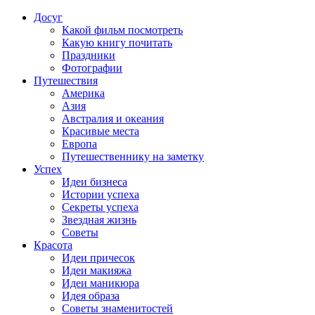
Досуг
Какой фильм посмотреть
Какую книгу почитать
Праздники
Фотографии
Путешествия
Америка
Азия
Австралия и океания
Красивые места
Европа
Путешественнику на заметку
Успех
Идеи бизнеса
Истории успеха
Секреты успеха
Звездная жизнь
Советы
Красота
Идеи причесок
Идеи макияжа
Идеи маникюра
Идея образа
Советы знаменитостей