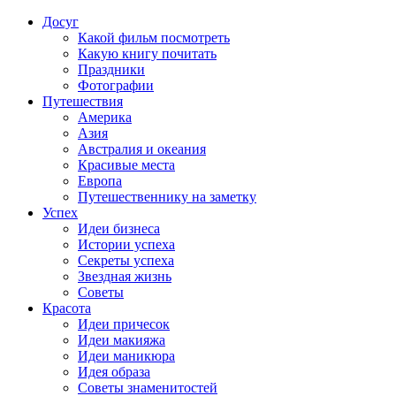
Досуг
Какой фильм посмотреть
Какую книгу почитать
Праздники
Фотографии
Путешествия
Америка
Азия
Австралия и океания
Красивые места
Европа
Путешественнику на заметку
Успех
Идеи бизнеса
Истории успеха
Секреты успеха
Звездная жизнь
Советы
Красота
Идеи причесок
Идеи макияжа
Идеи маникюра
Идея образа
Советы знаменитостей