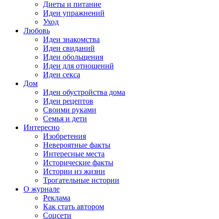
Диеты и питание
Идеи упражнений
Уход
Любовь
Идеи знакомства
Идеи свиданий
Идеи обольщения
Идеи для отношений
Идеи секса
Дом
Идеи обустройства дома
Идеи рецептов
Своими руками
Семья и дети
Интересно
Изобретения
Невероятные факты
Интересные места
Исторические факты
Истории из жизни
Трогательные истории
О журнале
Реклама
Как стать автором
Соцсети