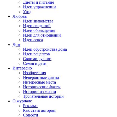
Диеты и питание
Идеи упражнений
Уход
Любовь
Идеи знакомства
Идеи свиданий
Идеи обольщения
Идеи для отношений
Идеи секса
Дом
Идеи обустройства дома
Идеи рецептов
Своими руками
Семья и дети
Интересно
Изобретения
Невероятные факты
Интересные места
Исторические факты
Истории из жизни
Трогательные истории
О журнале
Реклама
Как стать автором
Соцсети