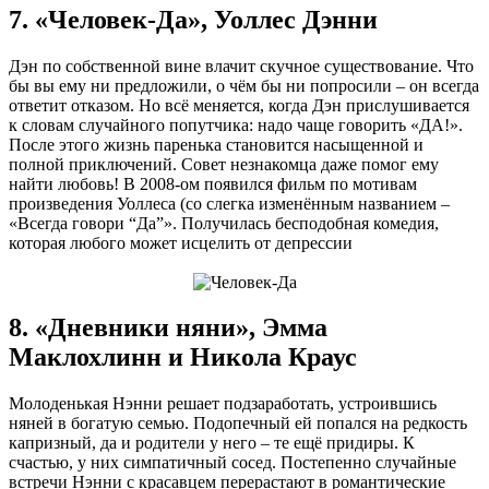
7. «Человек-Да», Уоллес Дэнни
Дэн по собственной вине влачит скучное существование. Что
бы вы ему ни предложили, о чём бы ни попросили – он всегда
ответит отказом. Но всё меняется, когда Дэн прислушивается
к словам случайного попутчика: надо чаще говорить «ДА!».
После этого жизнь паренька становится насыщенной и
полной приключений. Совет незнакомца даже помог ему
найти любовь! В 2008-ом появился фильм по мотивам
произведения Уоллеса (со слегка изменённым названием –
«Всегда говори “Да”». Получилась бесподобная комедия,
которая любого может исцелить от депрессии
8. «Дневники няни», Эмма
Маклохлинн и Никола Краус
Молоденькая Нэнни решает подзаработать, устроившись
няней в богатую семью. Подопечный ей попался на редкость
капризный, да и родители у него – те ещё придиры. К
счастью, у них симпатичный сосед. Постепенно случайные
встречи Нэнни с красавцем перерастают в романтические