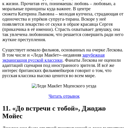
к жизни. Прочитав его, понимаешь: любовь – любовью, а
моральные принципы куда важнее. В центре
сюжета Катерина Львовна – молодая купчиха, страдающая от
одиночества и упрёков супруга-тирана. Вскоре у неё
появляется лекарство от скуки в образе красавца Сергея
(приказчика в её имении). Страсть охватывает девушку, она
так увлечена любовником, что решается совершить ради него
жуткие преступления.
Существует немало фильмов, основанных на очерке Лескова.
В том числе и «Леди Макбет»–недавняя
зарубежная
экранизация русской классики
. Фанаты Лескова не оценили
адаптаций сценария под иностранного зрителя. И всё же
интерес британских фильммейкеров говорит о том, что
русская классика высоко ценится во всем мире.
Читать отрывок
11. «До встречи с тобой», Джоджо
Мойес