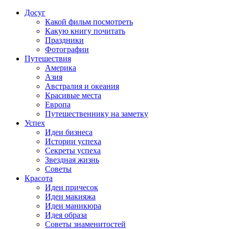
Досуг
Какой фильм посмотреть
Какую книгу почитать
Праздники
Фотографии
Путешествия
Америка
Азия
Австралия и океания
Красивые места
Европа
Путешественнику на заметку
Успех
Идеи бизнеса
Истории успеха
Секреты успеха
Звездная жизнь
Советы
Красота
Идеи причесок
Идеи макияжа
Идеи маникюра
Идея образа
Советы знаменитостей