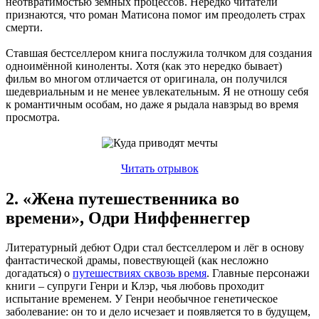
неотвратимостью земных процессов. Нередко читатели
признаются, что роман Матисона помог им преодолеть страх
смерти.
Ставшая бестселлером книга послужила толчком для создания
одноимённой киноленты. Хотя (как это нередко бывает)
фильм во многом отличается от оригинала, он получился
шедевриальным и не менее увлекательным. Я не отношу себя
к романтичным особам, но даже я рыдала навзрыд во время
просмотра.
Читать отрывок
2. «Жена путешественника во
времени», Одри Ниффеннеггер
Литературный дебют Одри стал бестселлером и лёг в основу
фантастической драмы, повествующей (как несложно
догадаться) о
путешествиях сквозь время
. Главные персонажи
книги – супруги Генри и Клэр, чья любовь проходит
испытание временем. У Генри необычное генетическое
заболевание: он то и дело исчезает и появляется то в будущем,