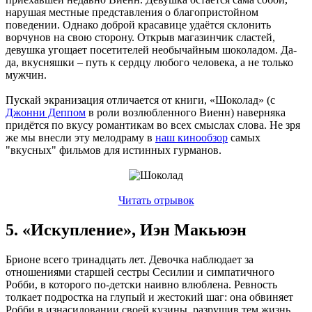
нарушая местные представления о благопристойном
поведении. Однако доброй красавице удаётся склонить
ворчунов на свою сторону. Открыв магазинчик сластей,
девушка угощает посетителей необычайным шоколадом. Да-
да, вкусняшки – путь к сердцу любого человека, а не только
мужчин.
Пускай экранизация отличается от книги, «Шоколад» (с
Джонни Деппом
в роли возлюбленного Виенн) наверняка
придётся по вкусу романтикам во всех смыслах слова. Не зря
же мы внесли эту мелодраму в
наш кинообзор
самых
"вкусных" фильмов для истинных гурманов.
Читать отрывок
5. «Искупление», Иэн Макьюэн
Брионе всего тринадцать лет. Девочка наблюдает за
отношениями старшей сестры Сесилии и симпатичного
Робби, в которого по-детски наивно влюблена. Ревность
толкает подростка на глупый и жестокий шаг: она обвиняет
Робби в изнасиловании своей кузины, разрушив тем жизнь