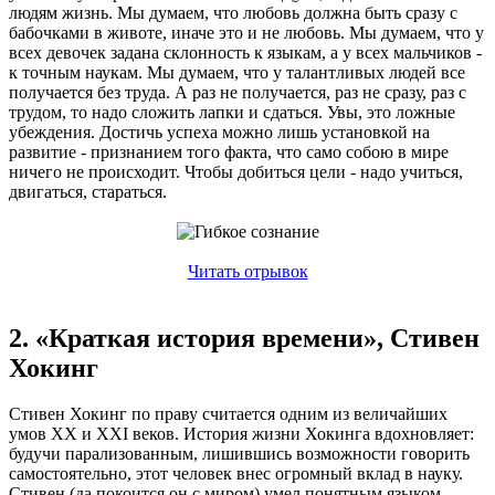
людям жизнь. Мы думаем, что любовь должна быть сразу с
бабочками в животе, иначе это и не любовь. Мы думаем, что у
всех девочек задана склонность к языкам, а у всех мальчиков -
к точным наукам. Мы думаем, что у талантливых людей все
получается без труда. А раз не получается, раз не сразу, раз с
трудом, то надо сложить лапки и сдаться. Увы, это ложные
убеждения. Достичь успеха можно лишь установкой на
развитие - признанием того факта, что само собою в мире
ничего не происходит. Чтобы добиться цели - надо учиться,
двигаться, стараться.
Читать отрывок
2. «Краткая история времени», Стивен
Хокинг
Стивен Хокинг по праву считается одним из величайших
умов XX и XXI веков. История жизни Хокинга вдохновляет:
будучи парализованным, лишившись возможности говорить
самостоятельно, этот человек внес огромный вклад в науку.
Стивен (да покоится он с миром) умел понятным языком