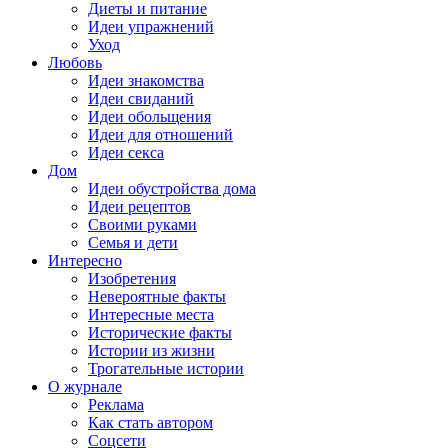
Диеты и питание
Идеи упражнений
Уход
Любовь
Идеи знакомства
Идеи свиданий
Идеи обольщения
Идеи для отношений
Идеи секса
Дом
Идеи обустройства дома
Идеи рецептов
Своими руками
Семья и дети
Интересно
Изобретения
Невероятные факты
Интересные места
Исторические факты
Истории из жизни
Трогательные истории
О журнале
Реклама
Как стать автором
Соцсети