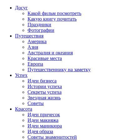
Досуг
Какой фильм посмотреть
Какую книгу почитать
Праздники
Фотографии
Путешествия
Америка
Азия
Австралия и океания
Красивые места
Европа
Путешественнику на заметку
Успех
Идеи бизнеса
Истории успеха
Секреты успеха
Звездная жизнь
Советы
Красота
Идеи причесок
Идеи макияжа
Идеи маникюра
Идея образа
Советы знаменитостей