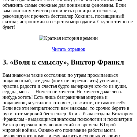
объяснять самые сложные для понимания феномены. Если
вам воистину хочется расширить границы интеллекта,
рекомендуем прочесть бестселлер Хокинга, посвященный
физике, астрономии и секретам мироздания. Скучно точно не
будет!
Читать отрывок
3. «Воля к смыслу», Виктор Франкл
Вам знакомы такие состояния: по утрам просыпаешься
подавленный, все дела (коих не перечислить) угнетают,
чувства радости и счастья будто вычеркнул кто-то из души,
сердца, мозга... Ничего не хочется. Не хочется даже чего-
нибудь хотеть! Есть лишь безграничная мигрень и
подавляющая усталость ото всех, от жизни, от самого себя.
Если все эти неприятности вам знакомы, то срочно берите в
руки этот мировой бестселлер. Книга была создана Виктором
Франклом - выдающимся знатоком психологии и психиатрии.
Виктор пережил немало лишений во времена ВТорой
мировой войны. Однако его понимание работы мозга
человеческого помогли ему выжить в суровых условиях