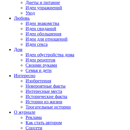
Диеты и питание
Идеи упражнений
Уход
Любовь
Идеи знакомства
Идеи свиданий
Идеи обольщения
Идеи для отношений
Идеи секса
Дом
Идеи обустройства дома
Идеи рецептов
Своими руками
Семья и дети
Интересно
Изобретения
Невероятные факты
Интересные места
Исторические факты
Истории из жизни
Трогательные истории
О журнале
Реклама
Как стать автором
Соцсети