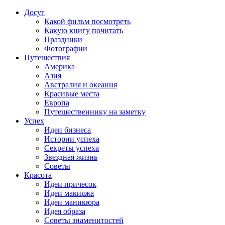
Досуг
Какой фильм посмотреть
Какую книгу почитать
Праздники
Фотографии
Путешествия
Америка
Азия
Австралия и океания
Красивые места
Европа
Путешественнику на заметку
Успех
Идеи бизнеса
Истории успеха
Секреты успеха
Звездная жизнь
Советы
Красота
Идеи причесок
Идеи макияжа
Идеи маникюра
Идея образа
Советы знаменитостей