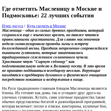
Где отметить Масленицу в Москве и
Подмосковье: 22 лучших события
Идеи досуга
/
Куда сходить в Москве
Масленица – один из самых древних праздников, который
сохранился еще с языческих времен, но также чтится
православными христианами. Для славян масленичная
неделя символизировала проводы зимы и встречу
долгожданной весны. Праздник непременно сопровождался
пышными гуляниями, которые заканчивались
традиционным сожжением соломенного чучела.
Христиане чтут "Сырную седмицу" как
подготовительную неделю к Великому посту. В это время
не принято поддаваться всеобщему веселью. Верующие
находятся в преддверии духовного и физического очищения
посредством покаяния и воздержания в пище.
На Руси традиционно главным блюдом Масленицы являются
блины. Их готовят как дома, так и угощают друг друга на
уличных гуляниях. Кстати, сами уличные празднества также
обычно представлены богатой и разнообразной программой,
которая включает: песни и пляски, викторины, кулачные бои,
конкурсы с подарками, хороводы вокруг костра и т.д.