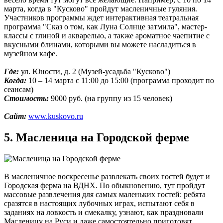
марта, когда в "Кусково" пройдут масленичные гуляния.
Участников программы ждет интерактивная театральная
программа "Сказ о том, как Луна Солнце затмила", мастер-
классы с глиной и акварелью, а также ароматное чаепитие с
вкусными блинами, которыми вы можете насладиться в
музейном кафе.
Где:
ул. Юности, д. 2 (Музей-усадьба "Кусково")
Когда:
10 – 14 марта с 11:00 до 15:00 (программа проходит по
сеансам)
Стоимость:
9000 руб. (на группу из 15 человек)
Сайт:
www.kuskovo.ru
5. Масленица на Городской ферме
В масленичное воскресенье развлекать своих гостей будет и
Городская ферма на ВДНХ. По обыкновению, тут пройдут
массовые развлечения для самых маленьких гостей: ребята
сразятся в настоящих лубочных играх, испытают себя в
заданиях на ловкость и смекалку, узнают, как праздновали
Масленицу на Руси и даже самостоятельно приготовят