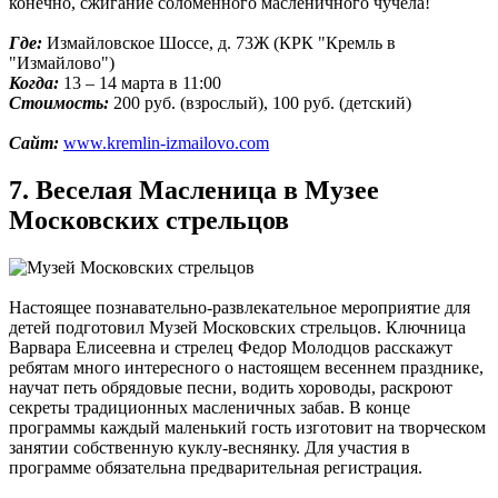
конечно, сжигание соломенного масленичного чучела!
Где:
Измайловское Шоссе, д. 73Ж (КРК "Кремль в
"Измайлово")
Когда:
13 – 14 марта в 11:00
Стоимость:
200 руб. (взрослый), 100 руб. (детский)
Сайт:
www.kremlin-izmailovo.com
7. Веселая Масленица в Музее
Московских стрельцов
Настоящее познавательно-развлекательное мероприятие для
детей подготовил Музей Московских стрельцов. Ключница
Варвара Елисеевна и стрелец Федор Молодцов расскажут
ребятам много интересного о настоящем весеннем празднике,
научат петь обрядовые песни, водить хороводы, раскроют
секреты традиционных масленичных забав. В конце
программы каждый маленький гость изготовит на творческом
занятии собственную куклу-веснянку. Для участия в
программе обязательна предварительная регистрация.