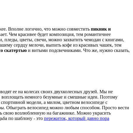
вежее. Вполне логично, что можно совместить
пикник и
ает. Чем красивее будет композиция, тем романтичнее
 пледы, цветы, свечи, можно захватить чемодан с книгами,
вашему сердцу мелочи, выпить кофе из красивых чашек, тем
со скатертью
и витыми подсвечниками. Что же, нужно сказать,
водят ее на колесах своих двухколесных друзей. Мы не
ной, воплощать немного безумные и смешные идеи. Поэтому
 о спортивной модели, а милом, цветном велосипеде с
ры. Обыграть велосипед можно любым способом. Просто вести
атить свою возлюбленную на багажнике. Можно украсить
ьба по шаблону - это
пережиток, который давно пора