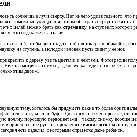
ели
 ловить солнечные лучи сверху. Нет ничего удивительного, что п
т на всевозможные ухищрения, чтобы обыграть портрет невесты 
я этих целей можно брать как
стремянку
, на ступенях которой 
всем, что подскажет фантазия.
езать по ней, чтобы достать дальний цветок для любимой с дере
вушку на ступень, а молодой человек пусть сидит у ее ног.
прикрепить к дереву, увить цветами и лентами. Фотографии пол
т. Нежно смотрятся снимки, где девушка сидит на качелях, а пар
только этим двоим.
здушную тему, хотелось бы придумать какие-то более оригиналь
фии точно ни у кого не будет. Для снимка нужен простор, поэто
 дикую поляну, поросшую первоцветами – такому снимку вообще 
йти в оригинальное русло – прикрепите
ваши фото
к конструкц
 сегодня есть изделия, с которыми справится даже ребенок.