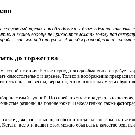
ссии
 популярный тренд, а необходимость, благо сделать красивые с
ытие. А весной вообще не приходится ломать голову над декорац
рирода – вот лучший антураж. А чтобы разнообразить привычно
ать до торжества
у весной не стоит. В этот период погода обманчива и требует 
ть самостоятельно и заранее. Только в воображения прекрасная 
есь в начале весны, вероятно, что в некоторых местах будет леж
бор не самый лучший. По своей текстуре она довольно жесткая, 
землистые разводы на подоле юбки. Нежелательно также фотогр
озняке даже час – опасно, особенно когда вы в легком платье и
. Кстати, все эти вещи потом можно обыграть в качестве реквизи