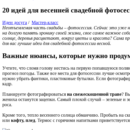
20 идей для весенней свадебной фотосе
Идеи досуга
/
Мастер-класс
Неотъемлемая часть свадьбы – фотосессия. Сейчас это уже не
на долгую память хронику своей жизни, свое самое важное соб
солнце, деревья расцветают, вокруг цветы и красота? Сама п
для вас лучшие идеи для свадебной фотосессии весной.
Важные нюансы, которые нужно продум
Учтите, что сломя голову нестись на первую попавшуюся полян
прогноз погоды. Также все места для фотосессии лучше осмотре
нужно убрать фантики, пластиковые бутылки. Если фотографирует
кадр.
Планируете фотографироваться
на свежескошенной траве
? Вы
жениха останутся зацепки. Самый плохой случай – зеленые и 
роса.
Кроме того, тепло весеннего солнца обманчиво. Пробыть на скв
или
кофту, плед
. Термос с горячими напитками приветствуется