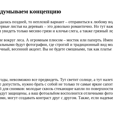
родумываем концепцию
далась поздней, то неплохой вариант – отправиться к любому в
первые листья на деревьях – это довольно романтично. Но тут ва
 увидеть только месиво грязи и клочья слега, а также грязный ле
ие вокруг леса. А огромным плюсом – мостик или паперть. Имен
инальными будут фотографии, где строгий и традиционный вид 
очный, весенний акцент. Вы не будете смешными, так как платье
оды, невозможно все предвидеть. Тут светит солнце, а тут налет
е допустить, нужно брать с собой не только те самые яркие сапог
 для снимков: молодые сквозь стекающие капли по поверхности з
 будут защищены, а ваш фотоальбом восполнится отличными фото
и, могут создавать контраст друг с другом. Также, если надевае