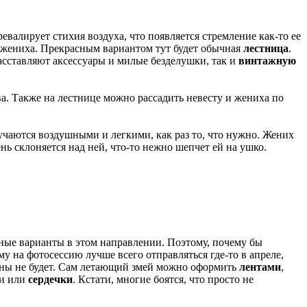
ревалирует стихия воздуха, что появляется стремление как-то ее
и жениха. Прекрасным вариантом тут будет обычная
лестница
.
расставляют аксессуары и милые безделушки, так и
винтажную
ва. Также на лестнице можно рассадить невесту и жениха по
учаются воздушными и легкими, как раз то, что нужно. Жених
ень склоняется над ней, что-то нежно шепчет ей на ушко.
ные варианты в этом направлении. Поэтому, почему бы
му на фотосессию лучше всего отправляться где-то в апреле,
цены не будет. Сам летающий змей можно оформить
лентами
,
ии или
сердечки
. Кстати, многие боятся, что просто не