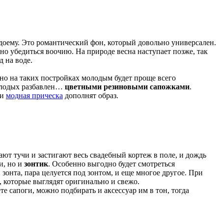
одоему. Это романтический фон, который довольно универсален.
жно убедиться воочию. На природе весна наступает позже, так
д на воде.
но на таких постройках молодым будет проще всего
молодых разбавлен…
цветными резиновыми сапожками
.
 и
модная прическа
дополнят образ.
ают тучи и застигают весь свадебный кортеж в поле, и дождь
и, но и
зонтик
. Особенно выгодно будет смотреться
онта, пара целуется под зонтом, и еще многое другое. При
, которые выглядят оригинально и свежо.
те сапоги, можно подбирать и аксессуар им в тон, тогда