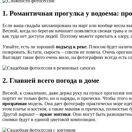
1. Романтичная прогулка у водоема: п
Если ваша свадьба запланирована на март или вообще весна вы
Весной, когда по берегам начинает появляется свежая трава и 
как туда нет доступа людей. Поэтому можете приехать к озеру, и
Узнайте, есть ли хороший
подъезд к реке
. Плюсом будет налич
позировать. Кстати, сырость – совсем не помеха. Очень ориг
Выглядят такие фото очень мило, на фотографиях всегда есть с
2. Главней всего погода в доме
Весной, к сожалению, даже держа руку на пульсе прогнозов пог
портит не только фото, но и наряды, и прически. Чтобы этого н
прозрачная
модель. Она дает фотографу практически море идей
этом платье и костюм, а также макияж и прическа, полностью
Другой вариант –
яркие зонтики
. Они могут быть разноцветным
снимки будут в единой цветовой композиции.