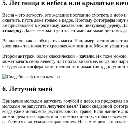
5. Лестница в небеса или крылатые кач
Весна – это легкость, это желание постоянно смотреть в небо и
охватить, пусть даже только в кадре. Поэтому фотографы иду
Ее приставляют к красивому, желательно цветущему дереву. Дл
этажерку
. Далее ее можно увить лентами, живыми цветами, да 
Вариантов, как ее обыграть – масса. Например, жених может вл
уровням – так появится красивая композиция. Можно усадить де
Второй антураж, более классической –
качели
. Их тоже можно 
может качать свою невесту или подталкивать ее, когда она пари
Создается атмосфера таинственности и романтики, доступной 
6. Летучий змей
Привычно молодым запускать голубей в небо, но продолжая во
молодым не запустить
летучего змея
? Такой свадебной фотогра
когда уже в полях есть растительность, травы. Если найдете
можно делать его ярким или в нежных цветах, чтобы совсем у
разберутся с запуском и управлением. На самом деле в продаже