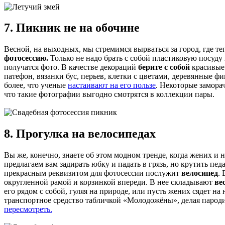
7. Пикник не на обочине
Весной, на выходных, мы стремимся вырваться за город, где те
фотосессию.
Только не надо брать с собой пластиковую посуду
получатся фото. В качестве декораций
берите с собой
красивые 
патефон, вязанки бус, перьев, клетки с цветами, деревянные 
более, что ученые
настаивают на его пользе
. Некоторые замора
что такие фотографии выгодно смотрятся в коллекции пары.
8. Прогулка на велосипедах
Вы же, конечно, знаете об этом модном тренде, когда жених и 
предлагаем вам задирать юбку и падать в грязь, но крутить пе
прекрасным реквизитом для фотосессии послужит
велосипед
.
округленной рамой и корзинкой впереди. В нее складывают
ве
его рядом с собой, гуляя на природе, или пусть жених сядет н
транспортное средство табличкой «Молодожёны», делая пароди
пересмотреть.