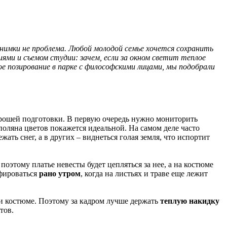
нимки не проблема. Любой молодой семье хочется сохранить
иями и съемом студии: зачем, если за окном светит теплое
е позирование в парке с философскими лицами, мы подобрали
хорошей подготовки. В первую очередь нужно мониторить
поляна цветов покажется идеальной. На самом деле часто
ать снег, а в других – виднеться голая земля, что испортит
поэтому платье невесты будет цепляться за нее, а на костюме
афироваться
рано утром
, когда на листьях и траве еще лежит
ли костюме. Поэтому за кадром лучше держать
теплую накидку
тов.