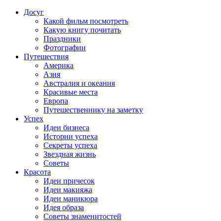
Досуг
Какой фильм посмотреть
Какую книгу почитать
Праздники
Фотографии
Путешествия
Америка
Азия
Австралия и океания
Красивые места
Европа
Путешественнику на заметку
Успех
Идеи бизнеса
Истории успеха
Секреты успеха
Звездная жизнь
Советы
Красота
Идеи причесок
Идеи макияжа
Идеи маникюра
Идея образа
Советы знаменитостей