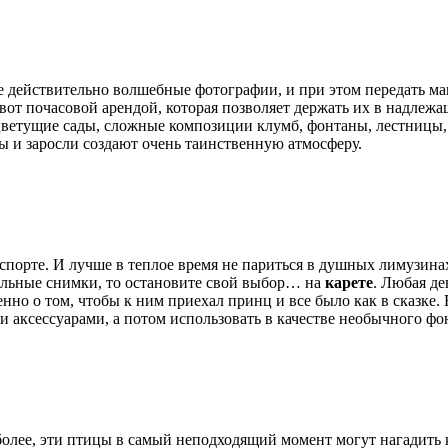
те действительно волшебные фотографии, и при этом передать ма
вот почасовой арендой, которая позволяет держать их в надлежащ
етущие сады, сложные композиции клумб, фонтаны, лестницы, и,
ины и заросли создают очень таинственную атмосферу.
порте. И лучше в теплое время не париться в душных лимузинах, 
тельные снимки, то остановите свой выбор… на
карете
. Любая де
но о том, чтобы к ним приехал принц и все было как в сказке. 
и аксессуарами, а потом использовать в качестве необычного фо
более, эти птицы в самый неподходящий момент могут нагадить к