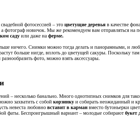
 свадебной фотосессией – это
цветущие деревья
в качестве фона
а фотограф новичок. Мы же рекомендуем вам отправляться на пои
ском саду
или даже на
ферме.
ольше ничего. Снимки можно тогда делать и панорамными, и люб
е растут больше нигде, вплоть до цветущей сакуры. Поскольку т
разнообразить фото, можно взять аксессуары.
ии
тений – несколько банально. Много однотипных снимков для так
можно захватить с собой
корзинку
и собирать неожиданный и кр
усть невеста любовно
вставит в карман
вместо бутоньерки цвет
 любой фаты. Беспроигрышный вариант – молодые собирают
букет 