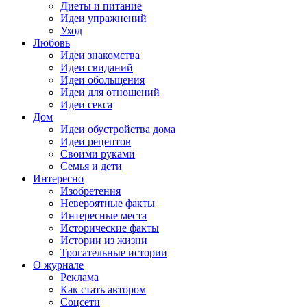
Диеты и питание
Идеи упражнений
Уход
Любовь
Идеи знакомства
Идеи свиданий
Идеи обольщения
Идеи для отношений
Идеи секса
Дом
Идеи обустройства дома
Идеи рецептов
Своими руками
Семья и дети
Интересно
Изобретения
Невероятные факты
Интересные места
Исторические факты
Истории из жизни
Трогательные истории
О журнале
Реклама
Как стать автором
Соцсети