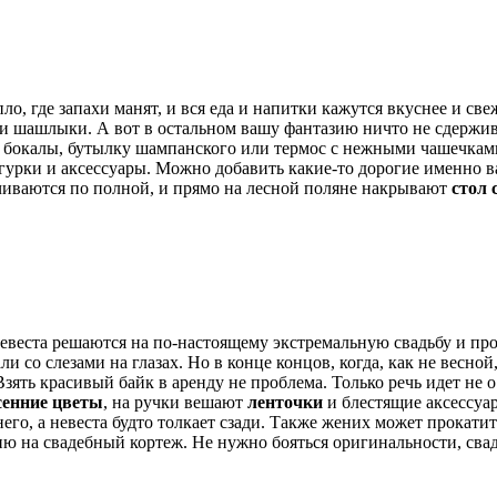
пло, где запахи манят, и вся еда и напитки кажутся вкуснее и с
 и шашлыки. А вот в остальном вашу фантазию ничто не сдержив
бокалы, бутылку шампанского или термос с нежными чашечками,
фигурки и аксессуары. Можно добавить какие-то дорогие именно 
чиваются по полной, и прямо на лесной поляне накрывают
стол 
невеста решаются на по-настоящему экстремальную свадьбу и про
дали со слезами на глазах. Но в конце концов, когда, как не вес
 Взять красивый байк в аренду не проблема. Только речь идет не
сенние цветы
, на ручки вешают
ленточки
и блестящие аксессуа
а него, а невеста будто толкает сзади. Также жених может прок
ю на свадебный кортеж. Не нужно бояться оригинальности, свад