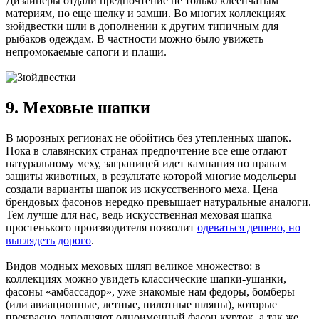
Дизайнеры отдали предпочтение не только клеенчатым
материям, но еще шелку и замши. Во многих коллекциях
зюйдвестки шли в дополнении к другим типичным для
рыбаков одеждам. В частности можно было увижеть
непромокаемые сапоги и плащи.
9. Меховые шапки
В морозных регионах не обойтись без утепленных шапок.
Пока в славянских странах предпочтение все еще отдают
натуральному меху, заграницей идет кампания по правам
защиты животных, в результате которой многие модельеры
создали варианты шапок из искусственного меха. Цена
брендовых фасонов нередко превышает натуральные аналоги.
Тем лучше для нас, ведь искусственная меховая шапка
простенького производителя позволит
одеваться дешево, но
выглядеть дорого
.
Видов модных меховых шляп великое множество: в
коллекциях можно увидеть классические шапки-ушанки,
фасоны «амбассадор», уже знакомые нам федоры, бомберы
(или авиационные, летные, пилотные шляпы), которые
прекрасно дополняют одноименный фасон курток, а так же