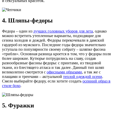
и сексуальных красоток.
4. Шляпы-федоры
Федора – один из
лучших головных уборов для лета
, однако
можно встретить утепленные варианты, подходящие для
сезона холодов и дождей. Федоры перекочевали в дамский
гардероб из мужского. Последние годы федора значительно
уступала по популярности своему собрату – шляпке фасона
«трибли». Основная разница кроется в том, что у федоры поля
более широкие. Кутюрье потрудились на славу, создав
разнообразные фасоны федоры: с принтами, из твидовой
ткани, из блестящего атласа и так далее. Данный тип шляп
великолепно смотрится с
офисными образами
, а так же с
плащами и тренчами – актуальной
теплой одеждой осени
.
Смело выбирайте федору, если хотите создать
осенний образ в
стиле бохо
.
5. Фуражки