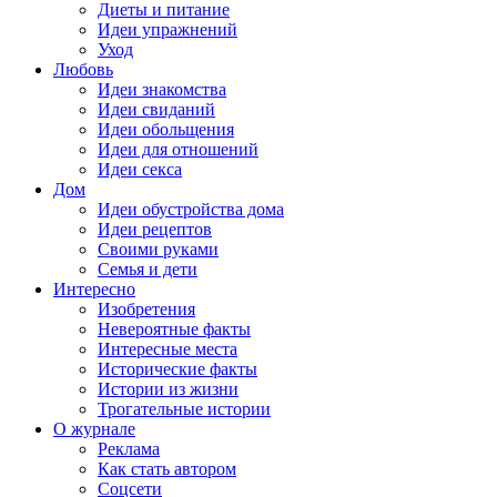
Диеты и питание
Идеи упражнений
Уход
Любовь
Идеи знакомства
Идеи свиданий
Идеи обольщения
Идеи для отношений
Идеи секса
Дом
Идеи обустройства дома
Идеи рецептов
Своими руками
Семья и дети
Интересно
Изобретения
Невероятные факты
Интересные места
Исторические факты
Истории из жизни
Трогательные истории
О журнале
Реклама
Как стать автором
Соцсети