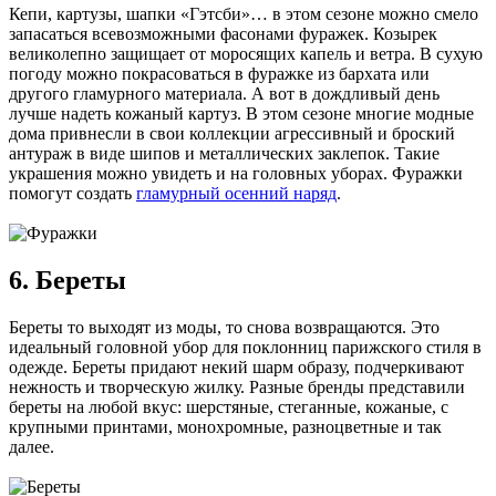
Кепи, картузы, шапки «Гэтсби»… в этом сезоне можно смело
запасаться всевозможными фасонами фуражек. Козырек
великолепно защищает от моросящих капель и ветра. В сухую
погоду можно покрасоваться в фуражке из бархата или
другого гламурного материала. А вот в дождливый день
лучше надеть кожаный картуз. В этом сезоне многие модные
дома привнесли в свои коллекции агрессивный и броский
антураж в виде шипов и металлических заклепок. Такие
украшения можно увидеть и на головных уборах. Фуражки
помогут создать
гламурный осенний наряд
.
6. Береты
Береты то выходят из моды, то снова возвращаются. Это
идеальный головной убор для поклонниц парижского стиля в
одежде. Береты придают некий шарм образу, подчеркивают
нежность и творческую жилку. Разные бренды представили
береты на любой вкус: шерстяные, стеганные, кожаные, с
крупными принтами, монохромные, разноцветные и так
далее.