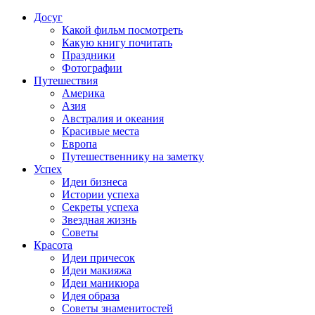
Досуг
Какой фильм посмотреть
Какую книгу почитать
Праздники
Фотографии
Путешествия
Америка
Азия
Австралия и океания
Красивые места
Европа
Путешественнику на заметку
Успех
Идеи бизнеса
Истории успеха
Секреты успеха
Звездная жизнь
Советы
Красота
Идеи причесок
Идеи макияжа
Идеи маникюра
Идея образа
Советы знаменитостей