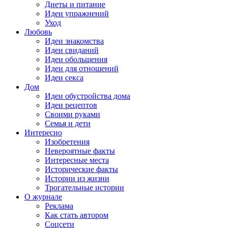
Диеты и питание
Идеи упражнений
Уход
Любовь
Идеи знакомства
Идеи свиданий
Идеи обольщения
Идеи для отношений
Идеи секса
Дом
Идеи обустройства дома
Идеи рецептов
Своими руками
Семья и дети
Интересно
Изобретения
Невероятные факты
Интересные места
Исторические факты
Истории из жизни
Трогательные истории
О журнале
Реклама
Как стать автором
Соцсети