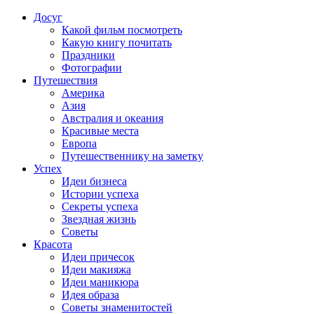
Досуг
Какой фильм посмотреть
Какую книгу почитать
Праздники
Фотографии
Путешествия
Америка
Азия
Австралия и океания
Красивые места
Европа
Путешественнику на заметку
Успех
Идеи бизнеса
Истории успеха
Секреты успеха
Звездная жизнь
Советы
Красота
Идеи причесок
Идеи макияжа
Идеи маникюра
Идея образа
Советы знаменитостей