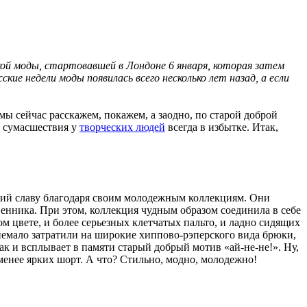
й моды, стартовавшей в Лондоне 6 января, которая затем
ие недели моды появилась всего несколько лет назад, а если
мы сейчас расскажем, покажем, а заодно, по старой доброй
ы сумасшествия у
творческих людей
всегда в избытке. Итак,
ший славу благодаря своим молодежным коллекциям. Они
нника. При этом, коллекция чудным образом соединила в себе
м цвете, и более серьезных клетчатых пальто, и ладно сидящих
емало затратили на широкие хиппово-рэперского вида брюки,
 и всплывает в памяти старый добрый мотив «ай-не-не!». Ну,
менее ярких шорт. А что? Стильно, модно, молодежно!