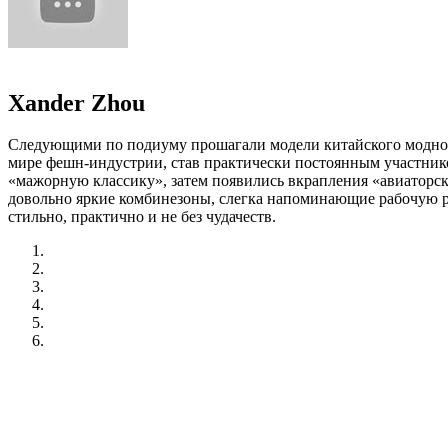
Xander Zhou
Следующими по подиуму прошагали модели китайского модного
мире фешн-индустрии, став практически постоянным участнико
«мажорную классику», затем появились вкрапления «авиаторско
довольно яркие комбинезоны, слегка напоминающие рабочую ро
стильно, практично и не без чудачеств.