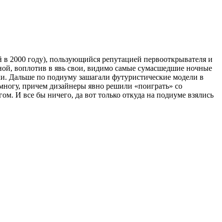
ой в 2000 году), пользующийся репутацией первооткрывателя и
ной, воплотив в явь свои, видимо самые сумасшедшие ночные
и. Дальше по подиуму зашагали футуристические модели в
емногу, причем дизайнеры явно решили «поиграть» со
ом. И все бы ничего, да вот только откуда на подиуме взялись