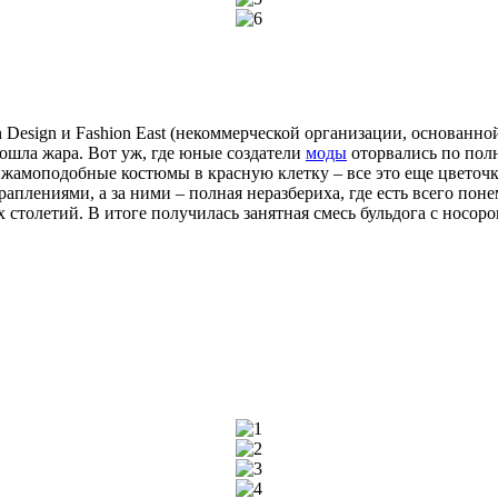
n Design и Fashion East (некоммерческой организации, основанн
ошла жара. Вот уж, где юные создатели
моды
оторвались по пол
жамоподобные костюмы в красную клетку – все это еще цветочк
аплениями, а за ними – полная неразбериха, где есть всего пон
толетий. В итоге получилась занятная смесь бульдога с носорог