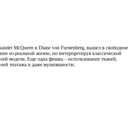
nder McQueen и Diane von Furstenberg, вышел в свободное
ение из реальной жизни, но интерпретируя классический
воей модели. Еще одна фишка – использование тканей,
олей эпатажа и даже мультяшности.