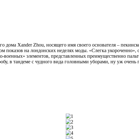
 дома Xander Zhou, носящего имя своего основателя – пекинск
м показов на лондонских неделях моды. «Слегка укороченно», о
-военных» элементов, представленных преимущественно пальто ка
бу, в тандеме с чудного вида головными уборами, ну уж очень 