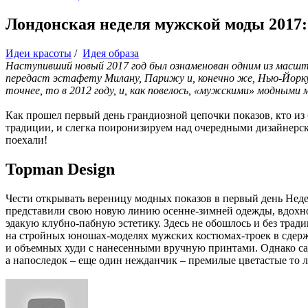
Лондонская неделя мужской моды 2017:
Идеи красоты
/
Идея образа
Наступивший новый 2017 год был ознаменован одним из масшт
передаст эстафету Милану, Парижу и, конечно же, Нью-Йор
точнее, то в 2012 году, и, как повелось, «мужскими» модными 
Как прошел первый день грандиозной цепочки показов, кто из 
традиции, и слегка поиронизируем над очередными дизайнерск
поехали!
Topman Design
Чести открывать вереницу модных показов в первый день Нед
представили свою новую линию осенне-зимней одежды, вдохнов
эдакую клубно-пабную эстетику. Здесь не обошлось и без трад
на стройных юношах-моделях мужских костюмах-троек в сдержа
и объемных худи с нанесенными вручную принтами. Однако сам
а напоследок – еще один нежданчик – премилые цветастые то л