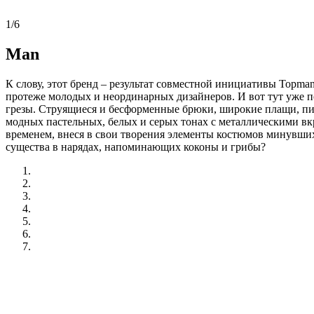
1/6
Man
К слову, этот бренд – результат совместной инициативы Topma
протеже молодых и неординарных дизайнеров. И вот тут уже п
грезы. Струящиеся и бесформенные брюки, широкие плащи, пи
модных пастельных, белых и серых тонах с металлическими вкр
временем, внеся в свои творения элементы костюмов минувших с
существа в нарядах, напоминающих коконы и грибы?