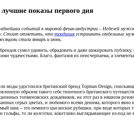
 лучшие показы первого дня
абнейших событий в мировой фешн-индустрии – Неделей мужско
ку. Стоит отметить, что
традиция
устраивать отдельные мужск
месяцами стали январь и июнь.
брендов сумел удивить, обрадовать и даже шокировать публику, 
ими чудачествами. Благо, фантазия их неисчерпаема, а элемент
ели моды удостоился британский бренд Topman Design, снискав
ленную образом такого себе типичного британского путешестве
иционных топменовских дождевиков, на этот раз в няшном розово
нных серых цветах, и любимого всеми денима, которого явно н
ый шик – это немного цыганские рубашки, при виде которых так
и гольфы, то ли колготки, кокетливо выглядывающие из-под не 