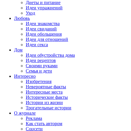
Диеты и питание
Идеи упражнений
Уход
Любовь
Идеи знакомства
Идеи свиданий
Идеи обольщения
Идеи для отношений
Идеи секса
Дом
Идеи обустройства дома
Идеи рецептов
Своими руками
Семья и дети
Интересно
Изобретения
Невероятные факты
Интересные места
Исторические факты
Истории из жизни
Трогательные истории
О журнале
Реклама
Как стать автором
Соцсети