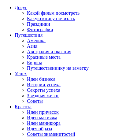
Досуг
Какой фильм посмотреть
Какую книгу почитать
Праздники
Фотографии
Путешествия
Америка
Азия
Австралия и океания
Красивые места
Европа
Путешественнику на заметку
Успех
Идеи бизнеса
Истории успеха
Секреты успеха
Звездная жизнь
Советы
Красота
Идеи причесок
Идеи макияжа
Идеи маникюра
Идея образа
Советы знаменитостей