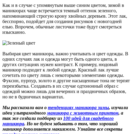
Как и в случае с упомянутым выше синим цветом, зимой в
маникюрах чаще встречается темный оттенок зеленого,
напоминающий строгую крону хвойных деревьев. Этот лак,
бесспорно, подойдет для создания рисунков с новогодней
елью. Впрочем, обычные листочки тоже будут смотреться
изысканно.
Выбирая цвет маникюра, важно учитывать и цвет одежды. В
одних случаях лак и одежда могут быть одного цвета, в
других ситуациях нужен контраст. К примеру, нюдовый
маникюр подходит к любой одежде. Красный лак лучше
сочетать по цвету лишь с некоторыми элементами одежды.
Фуксин, пурпур, золото и другие насыщенные тона не терпят
переизбытка. Создавать в их случае одтононный образ с
одеждой можно лишь для вечерних и праздничных образов,
но не в будничных вариантах.
Мы рассказали вам о
тенденциях маникюра зимы
, изучили
идеи ультрамодного
маникюра с животным принтом
, а
так же создали подборку из
100 идей для свадебного
маникюра
. Но не будем забывать о том, что хороший
маникюр дополняется макияжем. Узнайте все секреты