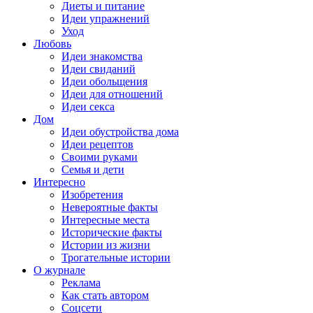
Диеты и питание
Идеи упражнений
Уход
Любовь
Идеи знакомства
Идеи свиданий
Идеи обольщения
Идеи для отношений
Идеи секса
Дом
Идеи обустройства дома
Идеи рецептов
Своими руками
Семья и дети
Интересно
Изобретения
Невероятные факты
Интересные места
Исторические факты
Истории из жизни
Трогательные истории
О журнале
Реклама
Как стать автором
Соцсети