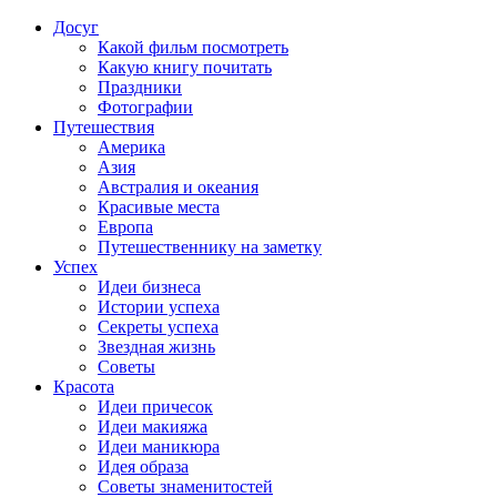
Досуг
Какой фильм посмотреть
Какую книгу почитать
Праздники
Фотографии
Путешествия
Америка
Азия
Австралия и океания
Красивые места
Европа
Путешественнику на заметку
Успех
Идеи бизнеса
Истории успеха
Секреты успеха
Звездная жизнь
Советы
Красота
Идеи причесок
Идеи макияжа
Идеи маникюра
Идея образа
Советы знаменитостей