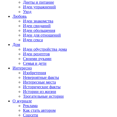
Диеты и питание
Идеи упражнений
Уход
Любовь
Идеи знакомства
Идеи свиданий
Идеи обольщения
Идеи для отношений
Идеи секса
Дом
Идеи обустройства дома
Идеи рецептов
Своими руками
Семья и дети
Интересно
Изобретения
Невероятные факты
Интересные места
Исторические факты
Истории из жизни
Трогательные истории
О журнале
Реклама
Как стать автором
Соцсети