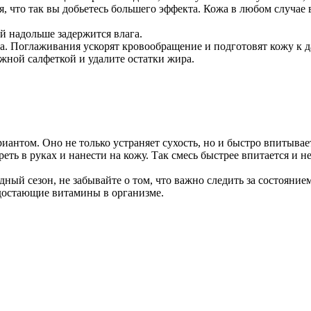
, что так вы добьетесь большего эффекта. Кожа в любом случае в
й надольше задержится влага.
ца. Поглаживания ускорят кровообращение и подготовят кожу к
жной салфеткой и удалите остатки жира.
риантом. Оно не только устраняет сухость, но и быстро впитыва
еть в руках и нанести на кожу. Так смесь быстрее впитается и н
дный сезон, не забывайте о том, что важно следить за состояние
достающие витамины в организме.