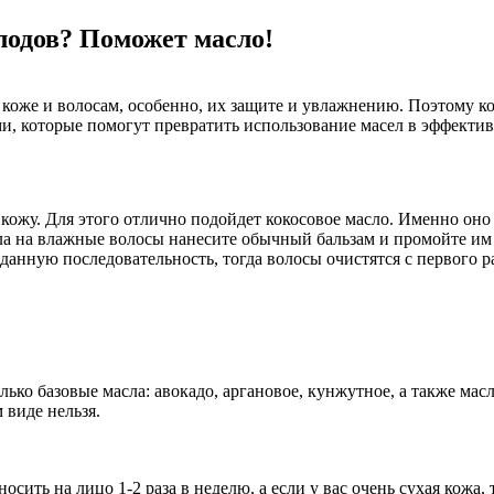
лодов? Поможет масло!
 коже и волосам, особенно, их защите и увлажнению. Поэтому к
ми, которые помогут превратить использование масел в эффекти
кожу. Для этого отлично подойдет кокосовое масло. Именно он
ала на влажные волосы нанесите обычный бальзам и промойте им 
ную последовательность, тогда волосы очистятся с первого ра
ько базовые масла: авокадо, аргановое, кунжутное, а также мас
 виде нельзя.
ить на лицо 1-2 раза в неделю, а если у вас очень сухая кожа, 