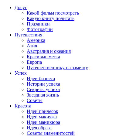
Досуг
Какой фильм посмотреть
Какую книгу почитать
Праздники
Фотографии
Путешествия
Америка
Азия
Австралия и океания
Красивые места
Европа
Путешественнику на заметку
Успех
Идеи бизнеса
Истории успеха
Секреты успеха
Звездная жизнь
Советы
Красота
Идеи причесок
Идеи макияжа
Идеи маникюра
Идея образа
Советы знаменитостей