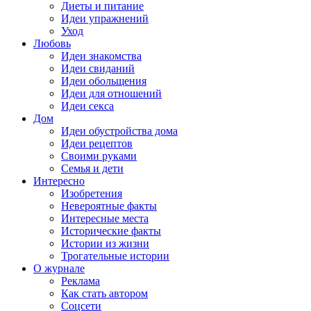
Диеты и питание
Идеи упражнений
Уход
Любовь
Идеи знакомства
Идеи свиданий
Идеи обольщения
Идеи для отношений
Идеи секса
Дом
Идеи обустройства дома
Идеи рецептов
Своими руками
Семья и дети
Интересно
Изобретения
Невероятные факты
Интересные места
Исторические факты
Истории из жизни
Трогательные истории
О журнале
Реклама
Как стать автором
Соцсети