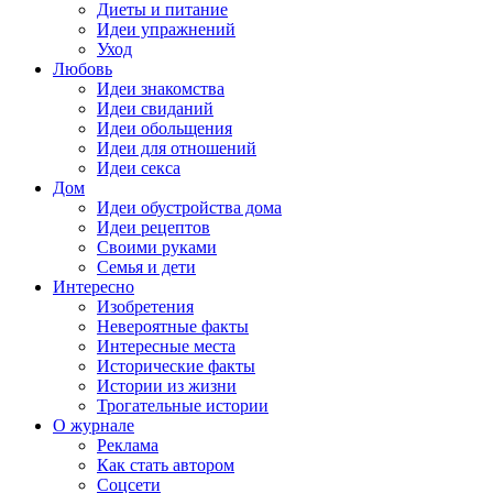
Диеты и питание
Идеи упражнений
Уход
Любовь
Идеи знакомства
Идеи свиданий
Идеи обольщения
Идеи для отношений
Идеи секса
Дом
Идеи обустройства дома
Идеи рецептов
Своими руками
Семья и дети
Интересно
Изобретения
Невероятные факты
Интересные места
Исторические факты
Истории из жизни
Трогательные истории
О журнале
Реклама
Как стать автором
Соцсети