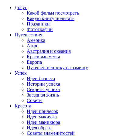
Досуг
Какой фильм посмотреть
Какую книгу почитать
Праздники
Фотографии
Путешествия
Америка
Азия
Австралия и океания
Красивые места
Европа
Путешественнику на заметку
Успех
Идеи бизнеса
Истории успеха
Секреты успеха
Звездная жизнь
Советы
Красота
Идеи причесок
Идеи макияжа
Идеи маникюра
Идея образа
Советы знаменитостей