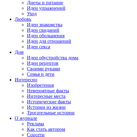
Диеты и питание
Идеи упражнений
Уход
Любовь
Идеи знакомства
Идеи свиданий
Идеи обольщения
Идеи для отношений
Идеи секса
Дом
Идеи обустройства дома
Идеи рецептов
Своими руками
Семья и дети
Интересно
Изобретения
Невероятные факты
Интересные места
Исторические факты
Истории из жизни
Трогательные истории
О журнале
Реклама
Как стать автором
Соцсети