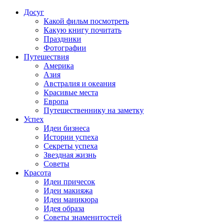
Досуг
Какой фильм посмотреть
Какую книгу почитать
Праздники
Фотографии
Путешествия
Америка
Азия
Австралия и океания
Красивые места
Европа
Путешественнику на заметку
Успех
Идеи бизнеса
Истории успеха
Секреты успеха
Звездная жизнь
Советы
Красота
Идеи причесок
Идеи макияжа
Идеи маникюра
Идея образа
Советы знаменитостей