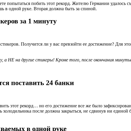
те попытаться побить этот рекорд. Жителю Германии удалось съес
ь в одной руке. Вторая должна быть за спиной.
керов за 1 минуту
0 стикеров. Получится ли у вас превзойти ее достижение? Для 
у, а НЕ на другие стикеры! Кроме того, после окончания минут
стся поставить 24 банки
вить этот рекорд… но его достижение все же было зафиксирован
рь холодильника после должна закрыться, не сдвинув ни единой 
иваемых в одной руке