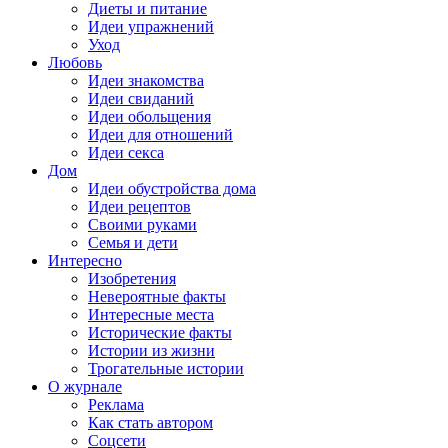
Диеты и питание
Идеи упражнений
Уход
Любовь
Идеи знакомства
Идеи свиданий
Идеи обольщения
Идеи для отношений
Идеи секса
Дом
Идеи обустройства дома
Идеи рецептов
Своими руками
Семья и дети
Интересно
Изобретения
Невероятные факты
Интересные места
Исторические факты
Истории из жизни
Трогательные истории
О журнале
Реклама
Как стать автором
Соцсети