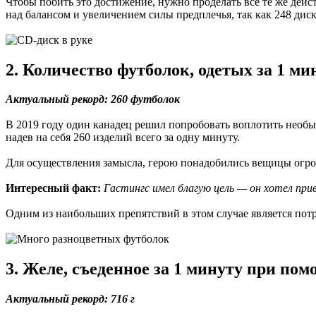
Чтобы побить это достижение, нужно проделать все те же дейст
над балансом и увеличением силы предплечья, так как 248 диско
2. Количество футболок, одетых за 1 ми
Актуальный рекорд: 260 футболок
В 2019 году один канадец решил попробовать воплотить необыч
надев на себя 260 изделий всего за одну минуту.
Для осуществления замысла, герою понадобились вещицы огром
Интересный факт:
Гастингс имел благую цель — он хотел при
Одним из наибольших препятствий в этом случае является пот
3. Желе, съеденное за 1 минуту при по
Актуальный рекорд: 716 г