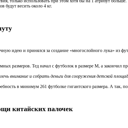
вия, только использовать при этом хотя бы на 1 атрибут больше
в будут весить около 4 кг.
нуту
ную идею и принялся за создание «многослойного лука» из футб
ных размеров. Тед начал с футболок в размере М, а закончил 
влечь внимание и собрать деньги для сооружения детской площад
ребность в минимум 261 футболке гигантского размера. А так, п
мощи китайских палочек