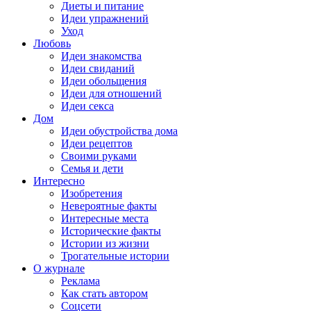
Диеты и питание
Идеи упражнений
Уход
Любовь
Идеи знакомства
Идеи свиданий
Идеи обольщения
Идеи для отношений
Идеи секса
Дом
Идеи обустройства дома
Идеи рецептов
Своими руками
Семья и дети
Интересно
Изобретения
Невероятные факты
Интересные места
Исторические факты
Истории из жизни
Трогательные истории
О журнале
Реклама
Как стать автором
Соцсети