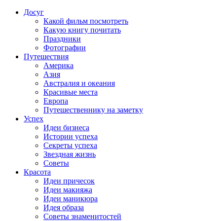
Досуг
Какой фильм посмотреть
Какую книгу почитать
Праздники
Фотографии
Путешествия
Америка
Азия
Австралия и океания
Красивые места
Европа
Путешественнику на заметку
Успех
Идеи бизнеса
Истории успеха
Секреты успеха
Звездная жизнь
Советы
Красота
Идеи причесок
Идеи макияжа
Идеи маникюра
Идея образа
Советы знаменитостей