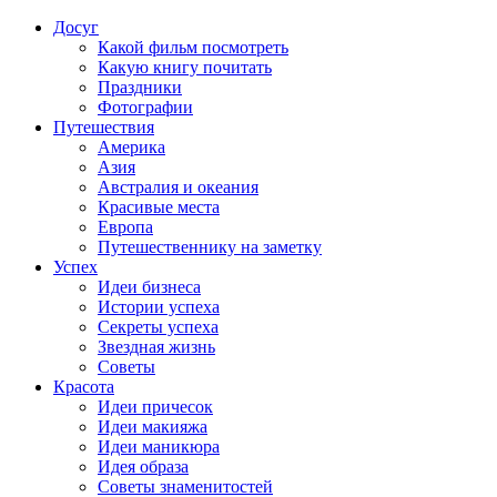
Досуг
Какой фильм посмотреть
Какую книгу почитать
Праздники
Фотографии
Путешествия
Америка
Азия
Австралия и океания
Красивые места
Европа
Путешественнику на заметку
Успех
Идеи бизнеса
Истории успеха
Секреты успеха
Звездная жизнь
Советы
Красота
Идеи причесок
Идеи макияжа
Идеи маникюра
Идея образа
Советы знаменитостей