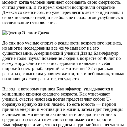
момент, когда человек начинает осознавать свою смертность,
считал ученый. В то время коллеги восприняли открытие
Джекса со скепсисом, но уже через десять лет его идеи нашли
своих последователей, и все больше психологов углубились в
исследование сути явления.
До сих пор ученые спорят о реальности возрастного кризиса,
но многие исследования все же указывают на его
существование. Американский ученый Дэвид Бланчфлауэр
долгие годы изучал поведение людей в возрасте от 40 лет по
всему миру. Одно из его исследований включает в себя
широкий спектр наблюдений за жителями 132 стран, как
развитых, с высоким уровнем жизни, так и небольших, только
начинающих свое развитие, государств.
Вывод, к которому пришел Бланчфлауэр, укладывается в
концепцию кризиса среднего возраста. Как утверждает
ученый, счастье человека всегда представляет собою U-
образную кривую жизни людей. То есть юность — период
прилива энергии и мотивации к жизни, затем идет тенденция
к снижению жизненной активности и она достигает дна в
среднем возрасте, а затем снова поднимается в старости.
Бланчфлауэр считает, что в среднем люди наиболее несчастны