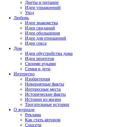
Диеты и питание
Идеи упражнений
Уход
Любовь
Идеи знакомства
Идеи свиданий
Идеи обольщения
Идеи для отношений
Идеи секса
Дом
Идеи обустройства дома
Идеи рецептов
Своими руками
Семья и дети
Интересно
Изобретения
Невероятные факты
Интересные места
Исторические факты
Истории из жизни
Трогательные истории
О журнале
Реклама
Как стать автором
Соцсети