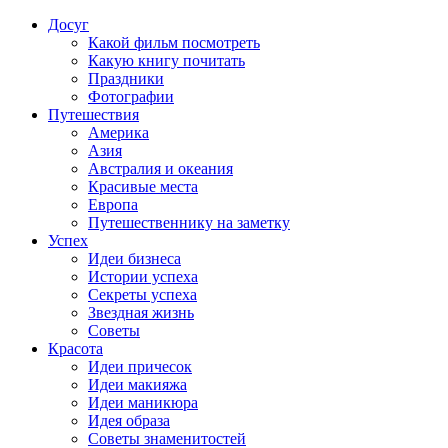
Досуг
Какой фильм посмотреть
Какую книгу почитать
Праздники
Фотографии
Путешествия
Америка
Азия
Австралия и океания
Красивые места
Европа
Путешественнику на заметку
Успех
Идеи бизнеса
Истории успеха
Секреты успеха
Звездная жизнь
Советы
Красота
Идеи причесок
Идеи макияжа
Идеи маникюра
Идея образа
Советы знаменитостей