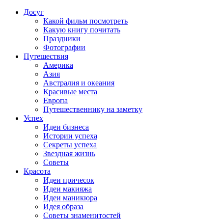
Досуг
Какой фильм посмотреть
Какую книгу почитать
Праздники
Фотографии
Путешествия
Америка
Азия
Австралия и океания
Красивые места
Европа
Путешественнику на заметку
Успех
Идеи бизнеса
Истории успеха
Секреты успеха
Звездная жизнь
Советы
Красота
Идеи причесок
Идеи макияжа
Идеи маникюра
Идея образа
Советы знаменитостей