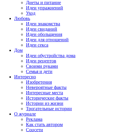
Диеты и питание
Идеи упражнений
Уход
Любовь
Идеи знакомства
Идеи свиданий
Идеи обольщения
Идеи для отношений
Идеи секса
Дом
Идеи обустройства дома
Идеи рецептов
Своими руками
Семья и дети
Интересно
Изобретения
Невероятные факты
Интересные места
Исторические факты
Истории из жизни
Трогательные истории
О журнале
Реклама
Как стать автором
Соцсети