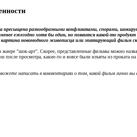
енности
ка пресыщена разнообразными конфликтами, спорами, шокирую
е менее ежегодно хотя бы один, но появится какой-то продук
я картина новомодного живописца или эпатирующий фильм ск
ы в жанре "шок-арт". Скорее, представленные фильмы можно наз
и после просмотра, какие-то и вовсе были изъяты из проката на
 можете написать в комментариях о том, какой фильм лично вы