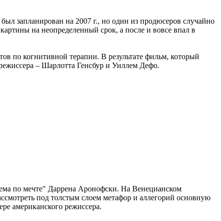
был запланирован на 2007 г., но один из продюсеров случайно
 картины на неопределенный срок, а после и вовсе впал в
тов по когнитивной терапии. В результате фильм, который
о режиссера – Шарлотта Генсбур и Уиллем Дефо.
иема по мечте" Даррена Аронофски. На Венецианском
рассмотреть под толстым слоем метафор и аллегорий основную
ере американского режиссера.