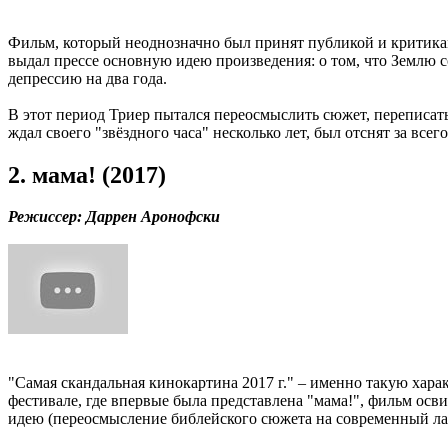
Фильм, который неоднозначно был принят публикой и критиками
выдал прессе основную идею произведения: о том, что Землю со
депрессию на два года.
В этот период Триер пытался переосмыслить сюжет, переписать
ждал своего "звёздного часа" несколько лет, был отснят за вс
2. мама! (2017)
Режиссер: Даррен Аронофски
"Самая скандальная кинокартина 2017 г." – именно такую хар
фестивале, где впервые была представлена "мама!", фильм осв
идею (переосмысление библейского сюжета на современный лад