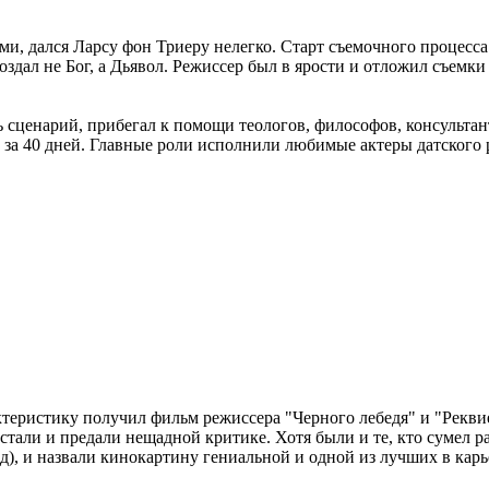
, дался Ларсу фон Триеру нелегко. Старт съемочного процесса 
здал не Бог, а Дьявол. Режиссер был в ярости и отложил съемки
 сценарий, прибегал к помощи теологов, философов, консультан
его за 40 дней. Главные роли исполнили любимые актеры датског
актеристику получил фильм режиссера "Черного лебедя" и "Рекв
истали и предали нещадной критике. Хотя были и те, кто сумел 
), и назвали кинокартину гениальной и одной из лучших в карь