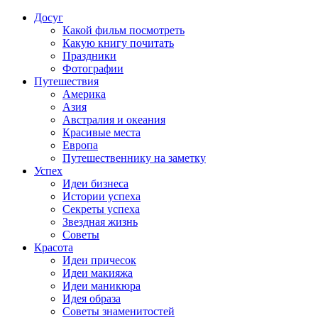
Досуг
Какой фильм посмотреть
Какую книгу почитать
Праздники
Фотографии
Путешествия
Америка
Азия
Австралия и океания
Красивые места
Европа
Путешественнику на заметку
Успех
Идеи бизнеса
Истории успеха
Секреты успеха
Звездная жизнь
Советы
Красота
Идеи причесок
Идеи макияжа
Идеи маникюра
Идея образа
Советы знаменитостей