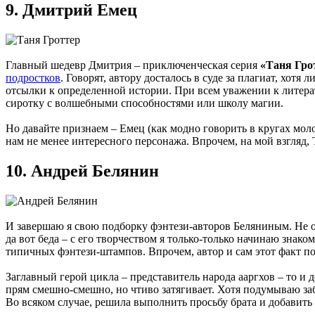
9. Дмитрий Емец
Главный шедевр Дмитрия – приключенческая серия
«Таня Гро
подростков
. Говорят, автору досталось в суде за плагиат, хот
отсылки к определенной истории. При всем уважении к литера
сиротку с волшебными способностями или школу магии.
Но давайте признаем – Емец (как модно говорить в кругах моло
нам не менее интересного персонажа. Впрочем, на мой взгляд,
10. Андрей Белянин
И завершаю я свою подборку фэнтези-авторов Беляниным. Не обе
да вот беда – с его творчеством я только-только начинаю знако
типичных фэнтези-штампов. Впрочем, автор и сам этот факт по
Заглавный герой цикла – представитель народа ааргхов – то и
прям смешно-смешно, но чтиво затягивает. Хотя подумываю заб
Во всяком случае, решила выполнить просьбу брата и добавить 