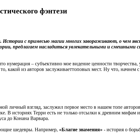
стического фэнтези
 Истории с примесью магии многих завораживают, о чем явс
тории, предлагаем насладиться увлекательными и смешными
что нумерация – субъективно мое видение ценности творчества,
на то, какой из авторов заслуживаеттоповых мест. Ну что, начне
а мой личный взгляд, заслужил первое место в нашем топе авто
ке. В историях Терри есть не только отсылки к древним мифам и
уса до Конана Варвара.
сающие шедевры. Например,
«Благие знамения»
- история о борь