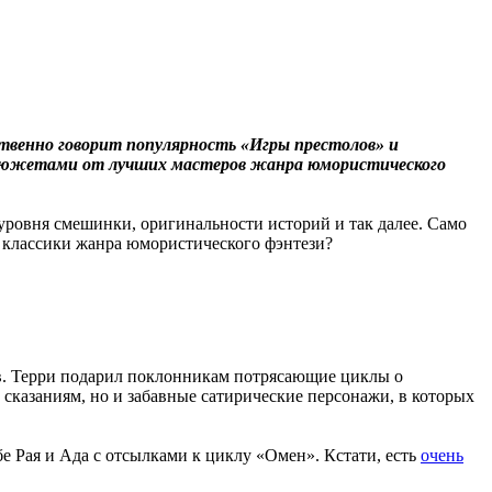
твенно говорит популярность «Игры престолов» и
 сюжетами от лучших мастеров жанра юмористического
 уровня смешинки, оригинальности историй и так далее. Само
м с классики жанра юмористического фэнтези?
ров. Терри подарил поклонникам потрясающие циклы о
 сказаниям, но и забавные сатирические персонажи, в которых
бе Рая и Ада с отсылками к циклу «Омен». Кстати, есть
очень