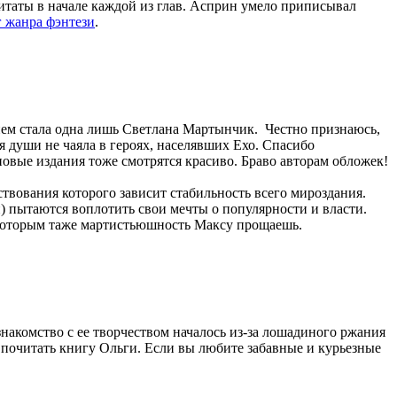
таты в начале каждой из глав. Асприн умело приписывал
 жанра фэнтези
.
енем стала одна лишь Светлана Мартынчик. Честно признаюсь,
я души не чаяла в героях, населявших Ехо. Спасибо
новые издания тоже смотрятся красиво. Браво авторам обложек!
твования которого зависит стабильность всего мироздания.
) пытаются воплотить свои мечты о популярности и власти.
 которым таже мартистьюшность Максу прощаешь.
накомство с ее творчеством началось из-за лошадиного ржания
ь почитать книгу Ольги. Если вы любите забавные и курьезные