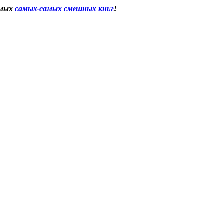
имых
самых-самых смешных книг
!