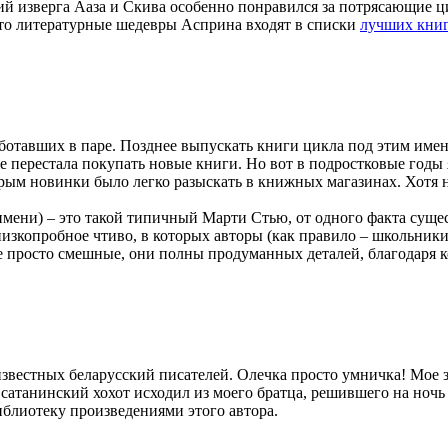
й изверга Ааза и Скива особенно понравился за потрясающие ци
то литературные шедевры Асприна входят в списки
лучших книг
аботавших в паре. Позднее выпускать книги цикла под этим им
же перестала покупать новые книги. Но вот в подростковые годы 
орым новинки было легко разыскать в книжных магазинах. Хотя 
мени) – это такой типичный Марти Стью, от одного факта сущес
изкопробное чтиво, в которых авторы (как правило – школьники
 не просто смешные, они полны продуманных деталей, благодаря
известных беларусский писателей. Олечка просто умничка! Мое з
, сатанинский хохот исходил из моего братца, решившего на ноч
иблиотеку произведениями этого автора.