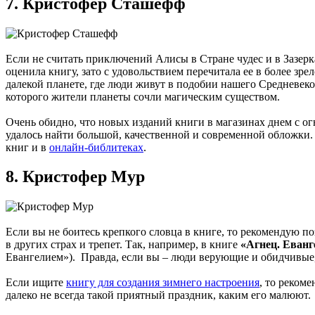
7. Кристофер Сташефф
Если не считать приключений Алисы в Стране чудес и в Зазер
оценила книгу, зато с удовольствием перечитала ее в более зре
далекой планете, где люди живут в подобии нашего Средневеко
которого жители планеты сочли магическим существом.
Очень обидно, что новых изданий книги в магазинах днем с о
удалось найти большой, качественной и современной обложки. 
книг и в
онлайн-библитеках
.
8. Кристофер Мур
Если вы не боитесь крепкого словца в книге, то рекомендую 
в других страх и трепет. Так, например, в книге
«Агнец. Еванг
Евангелием»). Правда, если вы – люди верующие и обидчивые
Если ищите
книгу для создания зимнего настроения
, то реком
далеко не всегда такой приятный праздник, каким его малюют.