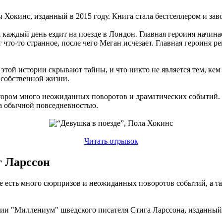
 Хокинс, изданный в 2015 году. Книга стала бестселлером и заво
каждый день ездит на поезде в Лондон. Главная героиня начинае
что-то странное, после чего Меган исчезает. Главная героиня р
этой истории скрывают тайны, и что никто не является тем, кем 
й собственной жизни.
тором много неожиданных поворотов и драматических событий. Ро
за обычной повседневностью.
Читать отрывок
г Ларссон
е есть много сюрпризов и неожиданных поворотов событий, а так
огии "Миллениум" шведского писателя Стига Ларссона, изданный