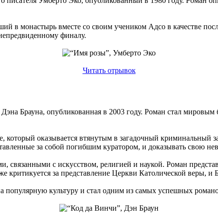
о писателя Умберто Эко, опубликованный в 1980 году. Роман оп
ий в монастырь вместе со своим учеником Адсо в качестве посла
 непредвиденному финалу.
Читать отрывок
я Дэна Брауна, опубликованная в 2003 году. Роман стал мировым
е, который оказывается втянутым в загадочный криминальный за
ставленные за собой погибшим куратором, и доказывать свою не
и, связанными с искусством, религией и наукой. Роман предст
также критикуется за представление Церкви Католической веры, 
на популярную культуру и стал одним из самых успешных романо