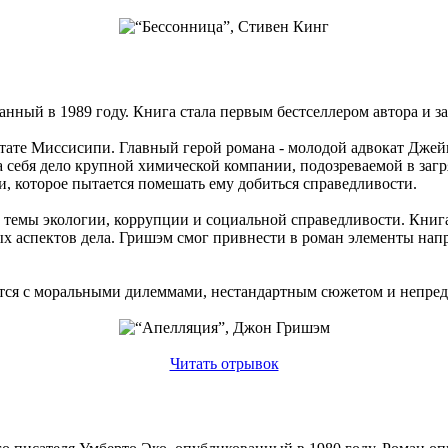
ный в 1989 году. Книга стала первым бестселлером автора и за
тате Миссисипи. Главный герой романа - молодой адвокат Джейк
себя дело крупной химической компании, подозреваемой в загря
, которое пытается помешать ему добиться справедливости.
ет темы экологии, коррупции и социальной справедливости. Кн
аспектов дела. Гришэм смог привнести в роман элементы напря
ется с моральными дилеммами, нестандартным сюжетом и непре
Читать отрывок