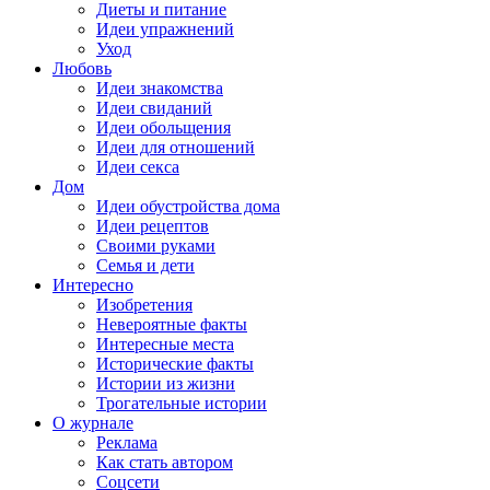
Диеты и питание
Идеи упражнений
Уход
Любовь
Идеи знакомства
Идеи свиданий
Идеи обольщения
Идеи для отношений
Идеи секса
Дом
Идеи обустройства дома
Идеи рецептов
Своими руками
Семья и дети
Интересно
Изобретения
Невероятные факты
Интересные места
Исторические факты
Истории из жизни
Трогательные истории
О журнале
Реклама
Как стать автором
Соцсети