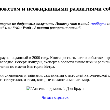
сюжетом и неожиданными развитиями с
оторые не дадут вам заскучать. Потому что в этой
подборке
п
” или “Айн Рэнд - Атлант расправил плечи”.
рауна, изданный в 2000 году. Книга рассказывает о событиях, п
аследие. Роберт Лэнгдон, эксперт в области символики и религ
ученая по имени Виттория Ветра.
ыми символами и тайнами, связанными с историей католической 
ь статус-кво, и теми, которые желают изменить мир.
Читать отрывок