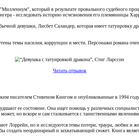
"Миллениум", который в результате провального судебного проц
гера - исследовать историю исчезновения его племянницы Харрие
бычной девушки, Лисбет Саландер, которая имеет татуировку др
летены темы насилия, коррупции и мести. Персонажи романа оч
Читать отрывок
ким писателем Стивеном Кингом и опубликованные в 1994 году
удшают ее состояние. Она ищет помощь у различных специалист
к может, но вскоре и сам сталкивается с таинственными явлениям
ают Лоррейн, но и исследуются темы потери, траура, любви и ж
тобы создать неординарный и захватывающий сюжет. Книга являе