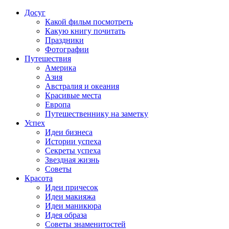
Досуг
Какой фильм посмотреть
Какую книгу почитать
Праздники
Фотографии
Путешествия
Америка
Азия
Австралия и океания
Красивые места
Европа
Путешественнику на заметку
Успех
Идеи бизнеса
Истории успеха
Секреты успеха
Звездная жизнь
Советы
Красота
Идеи причесок
Идеи макияжа
Идеи маникюра
Идея образа
Советы знаменитостей