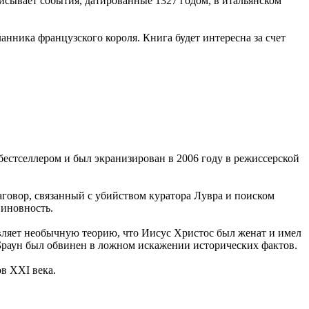
исывает события, датированные 1327 годом, в итальянском
нника французского короля. Книга будет интересна за счет
 бестселлером и был экранизирован в 2006 году в режиссерской
говор, связанный с убийством куратора Лувра и поиском
виновность.
авляет необычную теорию, что Иисус Христос был женат и имел
и Браун был обвинен в ложном искажении исторических фактов.
в XXI века.