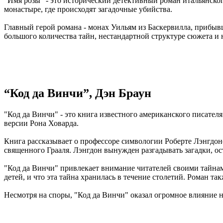
"Имя розы" - это исторический детективный роман итальянског
монастыре, где происходят загадочные убийства.
Главный герой романа - монах Уильям из Баскервилла, прибывш
большого количества тайн, нестандартной структуре сюжета и
“Код да Винчи”, Дэн Браун
"Код да Винчи" - это книга известного американского писател
версии Рона Ховарда.
Книга рассказывает о профессоре символогии Роберте Лэнгдон
священного Грааля. Лэнгдон вынужден разгадывать загадки, о
"Код да Винчи" привлекает внимание читателей своими тайнам
детей, и что эта тайна хранилась в течение столетий. Роман 
Несмотря на споры, "Код да Винчи" оказал огромное влияние 