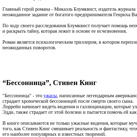
Главный герой романа - Микаэль Блумквист, издатель журнала 
неожиданное задание от богатого предпринимателя Генриха Ван
По ходу своего расследования Блумквист получает помощь нео
и раскрыть тайну, которая лежит в основе ее исчезновения.
Роман является психологическим триллером, в котором переп
неожиданных поворотов.
“Бессонница”, Стивен Кинг
"Бессонница" - это
ужасы
, написанные легендарным американс
страдает хронической бессонницей после смерти своего сына.
Лоррейн начинает видеть видения и галлюцинации, которые ух
Эдди, также страдает от этой болезни и пытается помочь ей ка
В книге описываются не только ужасные видения, которые муч
того, как Стивен Кинг смешивает реальность и фантастику, ч
его наиболее популярных и известных творений.