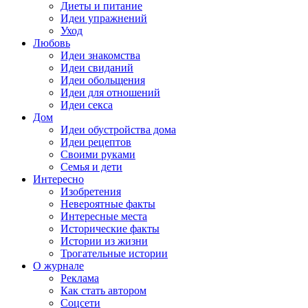
Диеты и питание
Идеи упражнений
Уход
Любовь
Идеи знакомства
Идеи свиданий
Идеи обольщения
Идеи для отношений
Идеи секса
Дом
Идеи обустройства дома
Идеи рецептов
Своими руками
Семья и дети
Интересно
Изобретения
Невероятные факты
Интересные места
Исторические факты
Истории из жизни
Трогательные истории
О журнале
Реклама
Как стать автором
Соцсети