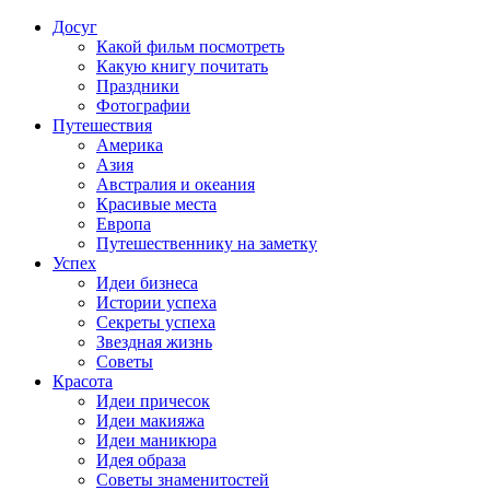
Досуг
Какой фильм посмотреть
Какую книгу почитать
Праздники
Фотографии
Путешествия
Америка
Азия
Австралия и океания
Красивые места
Европа
Путешественнику на заметку
Успех
Идеи бизнеса
Истории успеха
Секреты успеха
Звездная жизнь
Советы
Красота
Идеи причесок
Идеи макияжа
Идеи маникюра
Идея образа
Советы знаменитостей