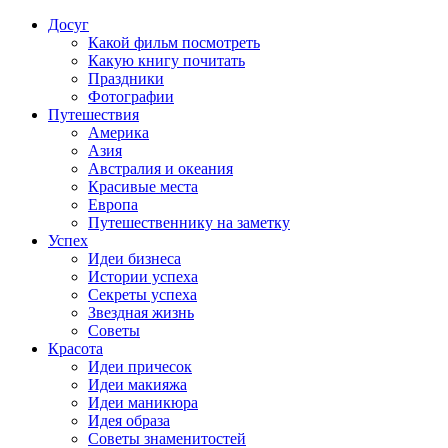
Досуг
Какой фильм посмотреть
Какую книгу почитать
Праздники
Фотографии
Путешествия
Америка
Азия
Австралия и океания
Красивые места
Европа
Путешественнику на заметку
Успех
Идеи бизнеса
Истории успеха
Секреты успеха
Звездная жизнь
Советы
Красота
Идеи причесок
Идеи макияжа
Идеи маникюра
Идея образа
Советы знаменитостей