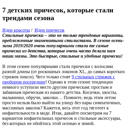
7 детских причесок, которые стали
трендами сезона
Идеи красоты
/
Идеи причесок
Стильные прически – это не только трендовые варианты,
предложенные знаменитыми стилистами. В сезоне осень-
зима 2019/2020 очень популярными стали те самые
прически из детства, которые очень часто делали нам
наши мамы. Это быстрые, стильные и удобные прически!
В этом сезоне популярными стали прически с волосами
разной длины (от роскошных локонов XL, до самых коротких
стрижек пикси). Чего только стоят
9 стильных стрижек с
пробором посередине
! Однако в этом сезоне тенденции
немного уступили место другим прическам: простым и
забавным прическам из нашего детства. Косички, хвосты,
мальвинки, обручи, заколки… Помните, ведь этим летом
просто нельзя было выйти на улицу без пары симпатичных,
массивных заколок? Кажется, весь этот год тяготеет к
инфантильности в моде. Итак, давайте посмотрим на 7
вариантов инфантильных причесок и стильные аксессуары,
без которых не обойтись этой осенью и зимой.