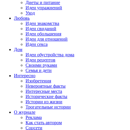
Диеты и питание
Идеи упражнений
Уход
Любовь
Идеи знакомства
Идеи свиданий
Идеи обольщения
Идеи для отношений
Идеи секса
Дом
Идеи обустройства дома
Идеи рецептов
Своими руками
Семья и дети
Интересно
Изобретения
Невероятные факты
Интересные места
Исторические факты
Истории из жизни
Трогательные истории
О журнале
Реклама
Как стать автором
Соцсети