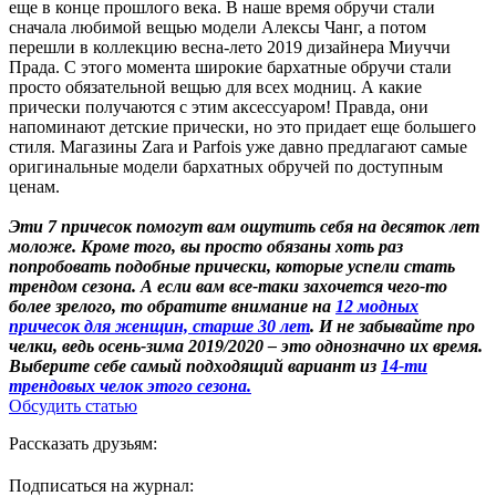
еще в конце прошлого века. В наше время обручи стали
сначала любимой вещью модели Алексы Чанг, а потом
перешли в коллекцию весна-лето 2019 дизайнера Миуччи
Прада. С этого момента широкие бархатные обручи стали
просто обязательной вещью для всех модниц. А какие
прически получаются с этим аксессуаром! Правда, они
напоминают детские прически, но это придает еще большего
стиля. Магазины Zara и Parfois уже давно предлагают самые
оригинальные модели бархатных обручей по доступным
ценам.
Эти 7 причесок помогут вам ощутить себя на десяток лет
моложе. Кроме того, вы просто обязаны хоть раз
попробовать подобные прически, которые успели стать
трендом сезона. А если вам все-таки захочется чего-то
более зрелого, то обратите внимание на
12 модных
причесок для женщин, старше 30 лет
. И не забывайте про
челки, ведь осень-зима 2019/2020 – это однозначно их время.
Выберите себе самый подходящий вариант из
14-ти
трендовых челок этого сезона.
Обсудить статью
Рассказать друзьям:
Подписаться на журнал: