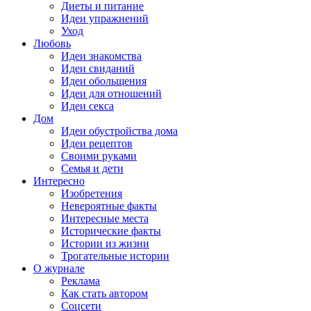
Диеты и питание
Идеи упражнений
Уход
Любовь
Идеи знакомства
Идеи свиданий
Идеи обольщения
Идеи для отношений
Идеи секса
Дом
Идеи обустройства дома
Идеи рецептов
Своими руками
Семья и дети
Интересно
Изобретения
Невероятные факты
Интересные места
Исторические факты
Истории из жизни
Трогательные истории
О журнале
Реклама
Как стать автором
Соцсети