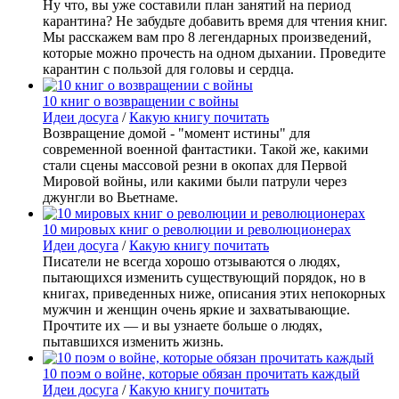
Ну что, вы уже составили план занятий на период
карантина? Не забудьте добавить время для чтения книг.
Мы расскажем вам про 8 легендарных произведений,
которые можно прочесть на одном дыхании. Проведите
карантин с пользой для головы и сердца.
10 книг о возвращении с войны
Идеи досуга
/
Какую книгу почитать
Возвращение домой - "момент истины" для
современной военной фантастики. Такой же, какими
стали сцены массовой резни в окопах для Первой
Мировой войны, или какими были патрули через
джунгли во Вьетнаме.
10 мировых книг о революции и революционерах
Идеи досуга
/
Какую книгу почитать
Писатели не всегда хорошо отзываются о людях,
пытающихся изменить существующий порядок, но в
книгах, приведенных ниже, описания этих непокорных
мужчин и женщин очень яркие и захватывающие.
Прочтите их — и вы узнаете больше о людях,
пытавшихся изменить жизнь.
10 поэм о войне, которые обязан прочитать каждый
Идеи досуга
/
Какую книгу почитать