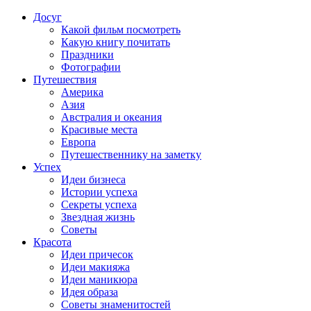
Досуг
Какой фильм посмотреть
Какую книгу почитать
Праздники
Фотографии
Путешествия
Америка
Азия
Австралия и океания
Красивые места
Европа
Путешественнику на заметку
Успех
Идеи бизнеса
Истории успеха
Секреты успеха
Звездная жизнь
Советы
Красота
Идеи причесок
Идеи макияжа
Идеи маникюра
Идея образа
Советы знаменитостей